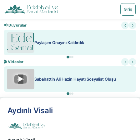
Giriş
‹
›
📢 Duyurular
Paylaşım Onayını Kaldırdık
‹
›
🎬 Videolar
▶
Sabahattin Ali Hazin Hayatı Sosyalist Oluşu
Aydınlı Visali