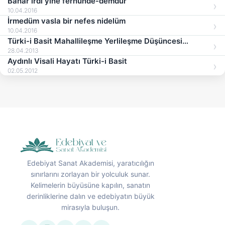
Bahâr irdi yine ferhunde-demdür
10.04.2016
İrmedüm vasla bir nefes nidelüm
10.04.2016
Türki-i Basit Mahallileşme Yerlileşme Düşüncesi
Şairleri
28.04.2013
Aydınlı Visali Hayatı Türki-i Basit
02.05.2012
Edebiyat Sanat Akademisi, yaratıcılığın
sınırlarını zorlayan bir yolculuk sunar.
Kelimelerin büyüsüne kapılın, sanatın
derinliklerine dalın ve edebiyatın büyük
mirasıyla buluşun.