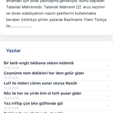
anlaması için dilde yalınlaşma gerekliydi. Bunu başlatan 
Tatavlalı Mahremidir. Tatavlalı Mahremi [2]  aruz veznini 
ve divan edebiyatının nazım şekillerini kullanmakla 
beraber öztürkçe şiirler yazarak Basitname (Yalın Türkçe 
Yazılar
Bir belâ-engîz bâlâsına oldum mübtelâ
10.04.2016
Çeşmüme nem didükleri her dem gelür gider
10.04.2016
Lutf ile lebleri câmın sunar olursa Nasûh
10.04.2016
Nâz ile her ne yirde kim ol hofl-puser gider
10.04.2016
Yaz iriflüp çün bite gülflende gül
10.04.2016