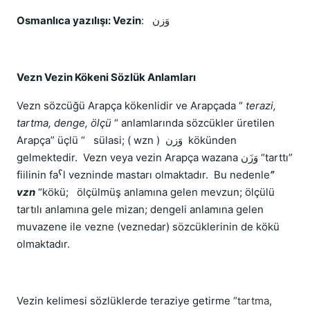
Osmanlıca yazılışı: Vezin
:
وَزن
Vezn Vezin Kökeni Sözlük Anlamları
Vezn sözcüğü Arapça kökenlidir ve Arapçada “
terazi,
tartma, denge, ölçü
“ anlamlarında sözcükler üretilen
Arapça” üçlü “
sülasi; ( wzn )
وَزن
kökünden
gelmektedir.
Vezn veya vezin Arapça wazana وَزَن “tarttı”
fiilinin faˁl vezninde mastarı olmaktadır.
Bu nedenle
”
vzn
“kökü;
ölçülmüş anlamına gelen mevzun; ölçülü
tartılı anlamına gele mizan; dengeli anlamına gelen
muvazene ile vezne (veznedar) sözcüklerinin de kökü
olmaktadır.
Vezin kelimesi sözlüklerde teraziye getirme “
tartma,