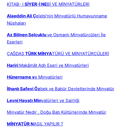
KİTAB- I
SİYER-İ NE
Bİ VE MİNYATÜRLERİ
Alaeddin Ali Ç
elebi'nin Minyatürlü Humayunname
Nüshaları
Az Bilinen Selçuklu
ve Osmanlı Minyatürcüleri İle
Eserleri
ÇAĞDAŞ
TÜRK MİNYA
TÜRÜ VE MİNYATÜRCÜLERİ
Hariri
Makâmât Adlı Eseri ve Minyatürleri
Hünername v
e Minyatürleri
İlhanlı Safevi Öz
bek ve Babür Devletlerinde Minyatür
Levni Hayatı Min
yatürleri ve Şairliği
Minyatür Nedir . Doğu Batı Kültürlerinde Minyatür
MİNYATÜR N
ASIL YAPILIR ?