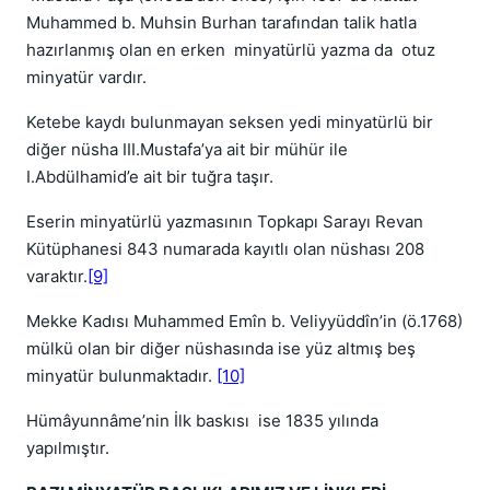
Muhammed b. Muhsin Burhan tarafından talik hatla
hazırlanmış olan en erken minyatürlü yazma da otuz
minyatür vardır.
Ketebe kaydı bulunmayan seksen yedi minyatürlü bir
diğer nüsha III.Mustafa’ya ait bir mühür ile
I.Abdülhamid’e ait bir tuğra taşır.
Eserin minyatürlü yazmasının Topkapı Sarayı Revan
Kütüphanesi 843 numarada kayıtlı olan nüshası 208
varaktır.
[9]
Mekke Kadısı Muhammed Emîn b. Veliyyüddîn’in (ö.1768)
mülkü olan bir diğer nüshasında ise yüz altmış beş
minyatür bulunmaktadır.
[10]
Hümâyunnâme’nin İlk baskısı ise 1835 yılında
yapılmıştır.