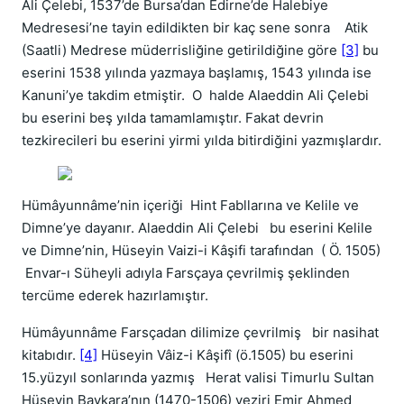
Ali Çelebi, 1537’de Bursa’dan Edirne’de Halebiye
Medresesi’ne tayin edildikten bir kaç sene sonra Atik
(Saatli) Medrese müderrisliğine getirildiğine göre
[3]
bu
eserini 1538 yılında yazmaya başlamış, 1543 yılında ise
Kanuni’ye takdim etmiştir. O halde Alaeddin Ali Çelebi
bu eserini beş yılda tamamlamıştır. Fakat devrin
tezkirecileri bu eserini yirmi yılda bitirdiğini yazmışlardır.
Hümâyunnâme’nin içeriği Hint Fabllarına ve Kelile ve
Dimne’ye dayanır. Alaeddin Ali Çelebi bu eserini Kelile
ve Dimne’nin, Hüseyin Vaizi-i Kâşifi tarafından ( Ö. 1505)
Envar-ı Süheyli adıyla Farsçaya çevrilmiş şeklinden
tercüme ederek hazırlamıştır.
Hümâyunnâme Farsçadan dilimize çevrilmiş bir nasihat
kitabıdır.
[4]
Hüseyin Vâiz-i Kâşifî (ö.1505) bu eserini
15.yüzyıl sonlarında yazmış Herat valisi Timurlu Sultan
Hüseyin Baykara’nın (1470-1506) veziri Emir Ahmed