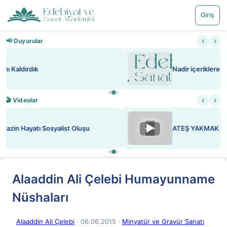
Giriş
‹
›
📢 Duyurular
Nadir içeriklere kısıtlama ve kredi sistemi getirildi
‹
›
🎬 Videolar
▶
ATEŞ YAKMAK KONU ÖZET J. LONDON
Alaaddin Ali Çelebi Humayunname
Nüshaları
Alaaddin Ali Çelebi
· 06.06.2015
·
Minyatür ve Gravür Sanatı