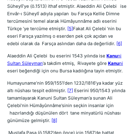
Süheylî’ye (ö.1513) ithaf etmiştir. Alaeddin Ali Çelebi ise
Envâr-ı Süheylî adıyla yapılan bu Farsça Kellie Dimne
tercümesini temel alarak Hümâyunnâme adlı eserini
Türkçe ‘ye tercüme etmiştir.
[5]
Fakat Ali Çelebi ‘nin bu
eseri Farsça yazılmış o eserden pek çok açıdan ve
edebi olarak da Farsça aslından daha da değerlidir.
[6]
Alaeddin Ali Çelebi bu eserini 1543 yılında ise
Kanu
ni
Sultan Süleyman
’a takdim etmiş, Rivayete göre
Kanu
ni
eseri beğendiği için onu Bursa kadılığına tayin etmiştir.
Humayuname’nin 959/1551’den 1232/1816’ya kadar yüz
altı nüshası tespit edilmiştir.
[7]
Eserini 950/1543 yılında
tamamlayarak Kanuni Sultan Süleyman’a sunan Ali
Çelebi’nin Hümâyûnnâme’sinin seçkin insanlar için
hazırlandığı düşünülen dört tane minyatürlü nüshası
günümüze gelmiştir.
[8]
Mustafa Paşa (ö.1582’den önce) için 1567’de hattat