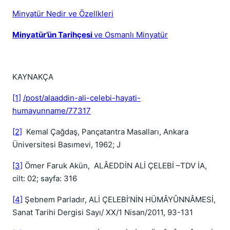
Minyatür Nedir ve Özellkleri
Minyatür’ün Tarihçesi
ve Osmanlı Minyatür
KAYNAKÇA
[1]
/post/alaaddin-ali-celebi-hayati-
humayunname/77317
[2]
Kemal Çağdaş, Pançatantra Masalları, Ankara
Üniversitesi Basımevi, 1962; J
[3]
Ömer Faruk Akün, ALÂEDDİN ALİ ÇELEBİ –TDV İA,
cilt: 02; sayfa: 316
[4]
Şebnem Parladır, ALİ ÇELEBİ’NİN HÜMÂYÛNNÂMESİ,
Sanat Tarihi Dergisi Sayı/ XX/1 Nisan/2011, 93-131