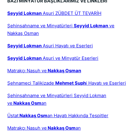
BAZI MİNYATÜR BAŞLIKLARIMIZ VE LİNKLERİ
Seyyid Lokman
Aşuri ZÜBDET ÜT TEVARİH
Şehinşahname ve Minyatürleri
Seyyid Lokman
ve
Nakkaş Osman
Seyyid Lokman
Aşuri Hayatı ve Eserleri
Seyyid Lokman
Aşuri ve Minyatür Eserleri
Matrakçı Nasuh ve
Nakkaş Osman
Şehnameci Talikizade
Mehmet Suph
i Hayatı ve Eserleri
Şehinşahname ve Minyatürleri Seyyid Lokman
ve
Nakkaş Osm
an
Üstat
Nakkaş Osm
an Hayatı Hakkında Tespitler
Matrakçı Nasuh ve
Nakkaş Osm
an