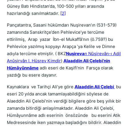
Güney Batı Hindistan’da, 100-500 yılları arasında
hazırlandığı sanılmaktadır.
[2]
Pançatantra, Sasani hükümdarı Nuşirevan’ın (531-579)
zamanında Sanskritçe’den Pehlevice’ye tercüme
ettirilmiş, Arap yazar İbn-el Mukaffâ’nın (ö.759?) bu
Pehlevice yazılmış kopyayı Arapça ’ya Kelile ve Dimne
adıyla tercüme etmiştir. ( BKZ
Nuşireva
n Nûşirevân-ı Adil
Anûşirvân I. Hüsrev Kimdir
)
Alaaddin Ali Çelebi’nin
Hümâyûnnâme
adlı eseri de Kaşifi’nin Farsça olarak
yazdığı bu esere dayanır.
Kaynaklara ve Tarihçi Ali’ye göre
Alaaddin Ali Çelebi
bu
eseri 20 yılda ancak tamamlayabildiğini söylese de
Alaeddin Ali Çelebi’nin verdiği bilgilere göre beş yıllık bir
zamanda bitirdiği anlaşılmaktadır. Alaeddin Ali Çelebi,
Hümâyunnâme adlı eserinin önsözünde bu eserini Atik
Medresesinde iken yazmaya başladığını bildirir. Alaeddin