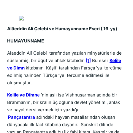
Alâeddin Ali Çelebi ve Humayunname Eseri ( 16. yy)
HUMAYUNNAME
Alaeddin Ali Çelebi tarafından yazılan minyatürlerle de
süslenmiş, bir öğüt ve ahlak kitabıdır.
[1]
Bu eser
Kelile
ve Dimn
kitabının Kâşifi tarafından Farsça ’ya tercüme
edilmiş halinden Türkçe ’ye tercüme edilmesi ile
oluşmuştur.
Kelile ve Dîmn
e
’nin aslı ise Vishnuşarman adında bir
Brahman’ın, bir kralın üç oğluna devlet yönetimi, ahlak
ve hayat dersi vermek için yazdığı
Pançatantra
adındaki hayvan masallarından oluşan
dünyadaki ilk fabl kitabına dayanır. Sanskrit dilinde
yazılan Pançatantra adlı bu ilk fabl kitabı Keşmir ya da