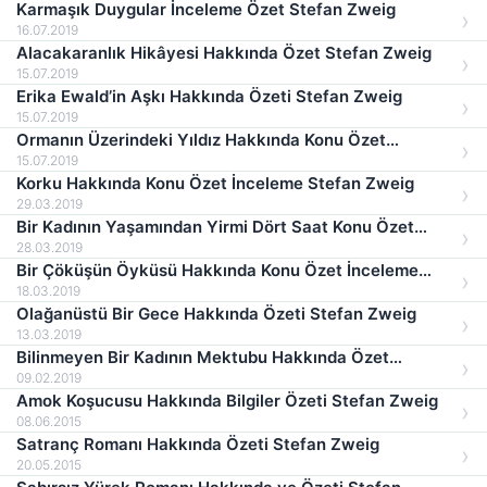
Karmaşık Duygular İnceleme Özet Stefan Zweig
16.07.2019
Alacakaranlık Hikâyesi Hakkında Özet Stefan Zweig
15.07.2019
Erika Ewald’in Aşkı Hakkında Özeti Stefan Zweig
15.07.2019
Ormanın Üzerindeki Yıldız Hakkında Konu Özet
Stefan Zweig
15.07.2019
Korku Hakkında Konu Özet İnceleme Stefan Zweig
29.03.2019
Bir Kadının Yaşamından Yirmi Dört Saat Konu Özet
İnceleme Stefan Zweig
28.03.2019
Bir Çöküşün Öyküsü Hakkında Konu Özet İnceleme
Stefan Zweig
18.03.2019
Olağanüstü Bir Gece Hakkında Özeti Stefan Zweig
13.03.2019
Bilinmeyen Bir Kadının Mektubu Hakkında Özet
İnceleme Stefan Zweig
09.02.2019
Amok Koşucusu Hakkında Bilgiler Özeti Stefan Zweig
08.06.2015
Satranç Romanı Hakkında Özeti Stefan Zweig
20.05.2015