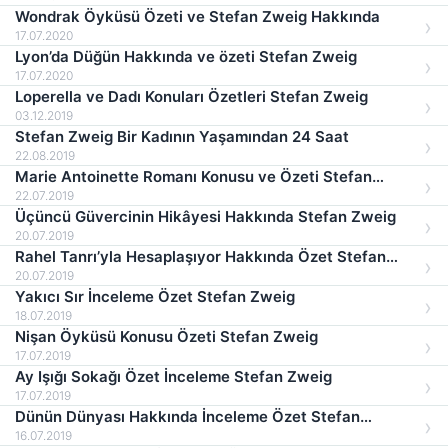
Wondrak Öyküsü Özeti ve Stefan Zweig Hakkında
17.07.2020
Lyon’da Düğün Hakkında ve özeti Stefan Zweig
17.07.2020
Loperella ve Dadı Konuları Özetleri Stefan Zweig
03.12.2019
Stefan Zweig Bir Kadının Yaşamından 24 Saat
22.08.2019
Marie Antoinette Romanı Konusu ve Özeti Stefan
Zweig
22.07.2019
Üçüncü Güvercinin Hikâyesi Hakkında Stefan Zweig
20.07.2019
Rahel Tanrı’yla Hesaplaşıyor Hakkında Özet Stefan
Zweig
20.07.2019
Yakıcı Sır İnceleme Özet Stefan Zweig
18.07.2019
Nişan Öyküsü Konusu Özeti Stefan Zweig
17.07.2019
Ay Işığı Sokağı Özet İnceleme Stefan Zweig
17.07.2019
Dünün Dünyası Hakkında İnceleme Özet Stefan
Zweig
16.07.2019