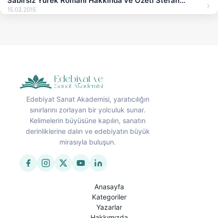
Sabırsız Yürek Romanı Hakkında ve Özeti Stefan
Zweig
15.03.2015
Edebiyat Sanat Akademisi, yaratıcılığın
sınırlarını zorlayan bir yolculuk sunar.
Kelimelerin büyüsüne kapılın, sanatın
derinliklerine dalın ve edebiyatın büyük
mirasıyla buluşun.
Anasayfa
Kategoriler
Yazarlar
Hakkımızda