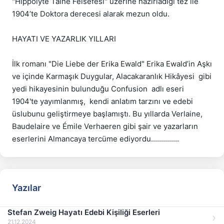
"Hippolyte Taine Felsefesi" üzerine hazırladığı tez ile 
1904’te Doktora derecesi alarak mezun oldu.  

HAYATI VE YAZARLIK YILLARI 

İlk romanı "Die Liebe der Erika Ewald" Erika Ewald’in Aşkı   
ve içinde Karmaşık Duygular, Alacakaranlık Hikâyesi  gibi 
yedi hikayesinin bulunduğu Confusion  adlı eseri  
1904'te yayımlanmış,  kendi anlatım tarzını ve edebi 
üslubunu geliştirmeye başlamıştı. Bu yıllarda Verlaine, 
Baudelaire ve Émile Verhaeren gibi şair ve yazarların 
Yazılar
Stefan Zweig Hayatı Edebi Kişiliği Eserleri
21.12.2024