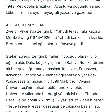
Stefan Zweig ( D. Viyana 28 Kasım 1881 – Ö.  22 Şubat 
1942, Petropolis Brezilya ), Avusturya doğumlu Yahudi 
kökenli roman, oyun, biyografi yazarı ve gazeteci

AİLESİ EĞİTİM YILLARI 

Zweig,  Viyana’da zengin bir Yahudi tekstil fabrikatörü 
Moritz Zweig (1845–1926) ile Yahudi bankacının kızı Ida 
Brettauer'in ikinci oğlu olarak dünyaya geldi. 

Stefan Zweıg,  zengin bir ailenin çocuğu olarak iyi bir 
eğitim aldı. Daha küçük yaşlarında Batı ve Rus kültürüne 
ait her şeyi öğrenmeye başladı. İngilizce, Fransızca, 
İtalyanca, Latince ve Yunanca öğrenerek Viyana'daki 
Wasagasse Gimnasium'u 1899 ‘da bitridi. Viyana 
Üniversitesi'nin felsefe bölümüne kaydoldu 

Üniversite yıllarında bir dergi yöneticisi olan Theodor 
Herzl ile bir dostluk kurmuş ilk yazıları1897'den itibaren 
"Neue Freie Presse" gazetesinde çıkmaya başlamıştı. 