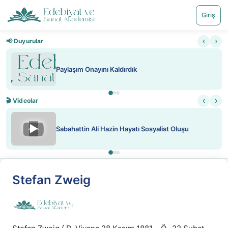
Giriş
‹
›
📢 Duyurular
Paylaşım Onayını Kaldırdık
‹
›
🎬 Videolar
▶
Sabahattin Ali Hazin Hayatı Sosyalist Oluşu
Stefan Zweig