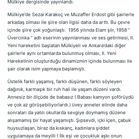
Mülkiye dergisinde yayınlandı.
Mülkiye’de Sezai Karakoç ve Muzaffer Erdost gibi şairlerle
arkadaş olması ile şiire olan ilgisi daha da arttı. Bu çevre
içinde şiire çok yoğunlaştı. 1956 yılında Elam şiir, 1958 “
Üvercinka “ adlı eserinin yayınlanması ve ses getirmesi, II.
Yeni hareketini başlatan Mülkiyeli ve Ankara’daki diğer
şairlerle aynı ortamlarda bulunmuş olması, II. Yeni
Hareketinin oluşturduğu dinamizmin içinde bulunması ile
şair olarak isim yapmaya başlamıştı.
Üstelik farklı yaşamış, farklı düşünen, farklı söyleyen
dağınık, karmaşık bir ruh hali ile yaşam düzeni vardı.
Annesiz bir ölçüde de babasız ( Babası kamyon şoförüydü
ve çok az görüşebiliyorlardı.) üvey anneler elinde daha
sonraları da yatılı okullarda sevgiye doymamış düzene
alışamamış bir hayat yaşamıştı. Şıpsevdi, içki içen, çabuk
huysuzlaşan, biraz da kıskanç, kadınlara şiddet
uygulamaya da meyilli ( İlk eşi ve çocukluk aşkı onun