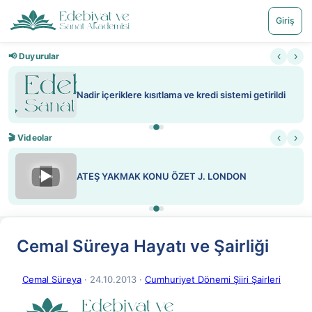
Giriş
‹
›
📢 Duyurular
Nadir içeriklere kısıtlama ve kredi sistemi getirildi
‹
›
🎬 Videolar
▶
ATEŞ YAKMAK KONU ÖZET J. LONDON
Cemal Süreya Hayatı ve Şairliği
Cemal Süreya
· 24.10.2013
·
Cumhuriyet Dönemi Şiiri Şairleri