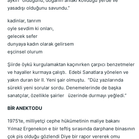
aykırı" olduğunu, doğanın ahlakı kovduğu yerde ve
yasadışı olduğunu savundu.”
kadinlar, tanrım
oyle sevdim ki onları,
gelecek sefer
dunyaya kadın olarak gelirsem
eşcinsel olurum
Şiirde öykü kurgulamaktan kaçınırken çarpıcı benzetmeler
ve hayaller kurmaya çalıştı. Edebi Sanatlara yönelen ve
yakın duran bir II. Yeni şair olmuştu. “Düz yazılarında
sürekli yeni sorular sordu. Denemelerinde de başka
sanatçılar, özellikle şairler üzerinde durmayı yeğledi.”
BİR ANEKTODU
1975'te, milliyetçi cephe hükümetinin maliye bakanı
Yılmaz Ergenekon e bir teftiş sırasında darphane binasının
çok pis olduğu gözlendi Diye bir rapor vererek omu