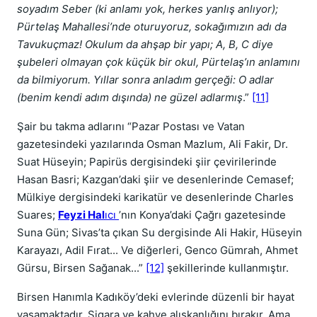
soyadım Seber (ki anlamı yok, herkes yanlış anlıyor);
Pürtelaş Mahallesi’nde oturuyoruz, sokağımızın adı da
Tavukuçmaz! Okulum da ahşap bir yapı; A, B, C diye
şubeleri olmayan çok küçük bir okul, Pürtelaş’ın anlamını
da bilmiyorum. Yıllar sonra anladım gerçeği: O adlar
(benim kendi adım dışında) ne güzel adlarmış
.”
[11]
Şair bu takma adlarını “Pazar Postası ve Vatan
gazetesindeki yazılarında Osman Mazlum, Ali Fakir, Dr.
Suat Hüseyin; Papirüs dergisindeki şiir çevirilerinde
Hasan Basri; Kazgan’daki şiir ve desenlerinde Cemasef;
Mülkiye dergisindeki karikatür ve desenlerinde Charles
Suares;
Feyzi Hal
ıcı
’nın Konya’daki Çağrı gazetesinde
Suna Gün; Sivas’ta çıkan Su dergisinde Ali Hakir, Hüseyin
Karayazı, Adil Fırat... Ve diğerleri, Genco Gümrah, Ahmet
Gürsu, Birsen Sağanak...”
[12]
şekillerinde kullanmıştır.
Birsen Hanımla Kadıköy’deki evlerinde düzenli bir hayat
yaşamaktadır. Sigara ve kahve alışkanlığını bırakır. Ama