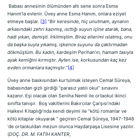
Babası annesinin ölümünden altı sene sonra Esma
Hanım’la evlenir. Üvey anne Esma Hanım, onlara eziyet
etmeye başlar.
[3]
“
Bir keresinde, hiç unutmam, aynanın
arkasındaki zehri kazımış, ısıttığı suyun içine atarak, bana,
hadi yıkan, demişti. İrkilmiştim. Biraz ellerimi ıslatmış, onu
da başka suyla yıkamış, işkence suyunu da çaktırmadan
dökmüştüm. Bu kadın, kardeşim Perihan’ın, hamam tasıyla
ayak kemiğini kırmıştır. Ayten ise, korkusundan kaç kez
evden ormanlara kaçmıştır
.”
[4]
Üvey anne baskısından kurtulmak isteyen Cemal Süreya,
babasından gizli girdiği “parasız yatılı okul” sınavını
kazanır. Eşi olacak olan Seniha Nemli ile ortaokul ikinci
sınıfta tanışır. Boş vakitlerini Bakırcılar Çarşısı’ndaki
Halkevi Kitaplığı’nda kendi deyimi ile “kötü romanlar ve
kötü kitaplar okuyarak “ geçiren Cemal Süreya, 1947-1948
‘de ortaokuldan mezun olunca Haydarpaşa Lisesine yazılır.
(
DOÇ. DR. M. FATİH KANTER,