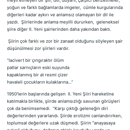
meyil etmeyen bir şiir, dili, duyarlı, çarpıcı benzetmeler,
yoğun ve farklı bağlamlarda imgeler, cümle kurgularında
diğerleri kadar aykırı ve anlamsız olamayan bir dil ile
yazdı. Şiirlerinde anlama meyilli dururken, geleneksel
şiire diğer II. Yeni şairlerinden daha yakından baktı.
Şiirin çok farklı ve zor bir zanaat olduğunu söyleyen şair
düşünülmesi zor şiirleri vardır.
“lacivert bir çıngıraktır ölüm
patlar sarnıçların eski suyunda
kapaklanmış bir at resmi çizer
havaleli çocukların kulaklarına...”
1950'lerin başlarında gelişen II. Yeni Şiiri hareketine
katılmakla birlikte, şiirde anlamsızlığı savunan görüşleri
çok da benimsemedi. “Karşı çıktığı geleneğin diri
değerlerinden yararlandı. Şiirde erotizmi canlandırırken,
toplumsal değerlere uzak düşmedi. Şiirin "anayasaya