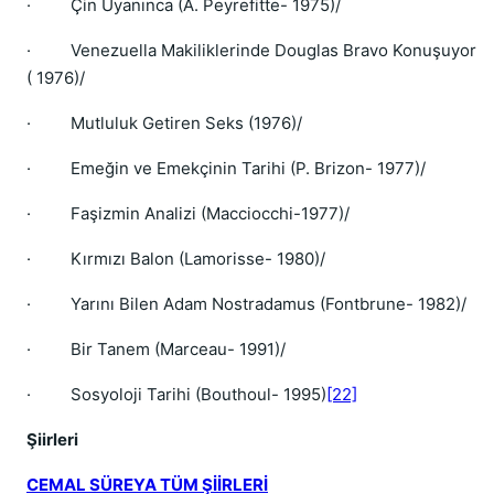
·
Çin Uyanınca (A. Peyrefitte- 1975)/
·
Venezuella Makiliklerinde Douglas Bravo Konuşuyor
( 1976)/
·
Mutluluk Getiren Seks (1976)/
·
Emeğin ve Emekçinin Tarihi (P. Brizon- 1977)/
·
Faşizmin Analizi (Macciocchi-1977)/
·
Kırmızı Balon (Lamorisse- 1980)/
·
Yarını Bilen Adam Nostradamus (Fontbrune- 1982)/
·
Bir Tanem (Marceau- 1991)/
·
Sosyoloji Tarihi (Bouthoul- 1995)
[22]
Şiirleri
CEMAL SÜREYA TÜM ŞİİRLERİ