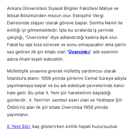
Ankara Üniversitesi Siyasal Bilgiler Fakültesi Maliye ve
İktisat Bölümünden mezun olur. Eskişehir Vergi
Dairesinde stajyer olarak göreve başlar. Seniha Nemli ile
evliliği iyi gitmemektedir. İşte bu sıralarda iş yerinde
çalıştığı, “Üvercinka” diye adlandırdığı kadına âşık olur.
Fakat bu aşk kısa sürecek ve sonu olmayacaktır ama şairin
ses getiren ilk şiir kitabı olan “
Üvercink
a
” adlı eserinin
adına ilham teşkil edecektir.
Müfettişlik sınavına girerek müfettiş yardımcısı olarak
İstanbul’a atanır. 1956 yılında şiirlerini Cemal Süreya adıyla
yayımlamaya başlar ve bu adı edebiyat çevrelerinde kalıcı
hale gelir. Bu yıllar II. Yeni şiir hareketinin başladığı
günlerdir. II. Yeni’nin sembol eseri olan ve Yeditepe Şiir
Ödülü’nü alan ilk şiir kitabı Üvercinka 1958 yılında
yayımlanır.
II. Yeni Şiiri
baş gösterirken evlilik hayatı huzursuzluk