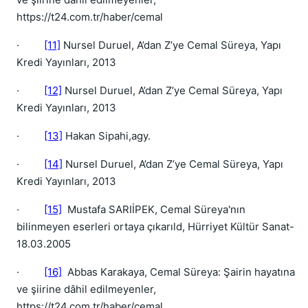
https://t24.com.tr/haber/cemal
·
[11]
Nursel Duruel, A’dan Z’ye Cemal Süreya, Yapı
Kredi Yayınları, 2013
·
[12]
Nursel Duruel, A’dan Z’ye Cemal Süreya, Yapı
Kredi Yayınları, 2013
·
[13]
Hakan Sipahi,agy.
·
[14]
Nursel Duruel, A’dan Z’ye Cemal Süreya, Yapı
Kredi Yayınları, 2013
·
[15]
Mustafa SARIİPEK, Cemal Süreya'nın
bilinmeyen eserleri ortaya çıkarıld, Hürriyet Kültür Sanat-
18.03.2005
·
[16]
Abbas Karakaya, Cemal Süreya: Şairin hayatına
ve şiirine dâhil edilmeyenler,
https://t24.com.tr/haber/cemal