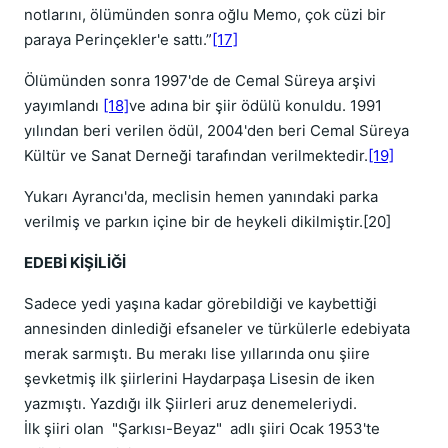
notlarını, ölümünden sonra oğlu Memo, çok cüzi bir
paraya Perinçekler'e sattı.”
[17]
Ölümünden sonra 1997'de de Cemal Süreya arşivi
yayımlandı
[18]
ve adına bir şiir ödülü konuldu. 1991
yılından beri verilen ödül, 2004'den beri Cemal Süreya
Kültür ve Sanat Derneği tarafından verilmektedir.
[19]
Yukarı Ayrancı'da, meclisin hemen yanındaki parka
verilmiş ve parkın içine bir de heykeli dikilmiştir.[20]
EDEBİ KİŞİLİĞİ
Sadece yedi yaşına kadar görebildiği ve kaybettiği
annesinden dinlediği efsaneler ve türkülerle edebiyata
merak sarmıştı. Bu merakı lise yıllarında onu şiire
şevketmiş ilk şiirlerini Haydarpaşa Lisesin de iken
yazmıştı. Yazdığı ilk Şiirleri aruz denemeleriydi.
İlk şiiri olan "Şarkısı-Beyaz" adlı şiiri Ocak 1953'te