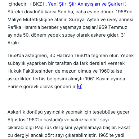
içindedir.
( BKZ
II. Yeni Şiiri Şiir Anlayışları ve Şairleri
)
Sürekli dövdüğü karısı Seniha, baba evine döner. 1958’de
Maliye Müfettişliğine atanır. Süreya, Ayten ve üvey annesi
Refika Hanımla beraber yaşamaya başlar.1959 Temmuz
ayında 50. dönem yedek subay olarak askere gider. 31
Aralık
1959’da asteğmen, 30 Haziran 1960’ta teğmen olur. Yedek
subaylık yaparken bir taraftan da fark dersleri vererek
Hukuk Fakültesinden de mezun olmuş ve 1960’ta ise
askerlikten terhis belgesini almıştır.1961 Kasım ayında
Paris’e görevli olarak gönderilir.
[6]
Askerlik dönüşü yayıncılık yapmak için teşebbüse geçer.
Ağustos 1960'ta başladığı ve yalnızca dört sayı
çıkarabildiği Papirüs dergisini yayımlamaya başlar. Fakat
bu dergiyi ancak dört sayı çıkarabilmiştir. 1965’te yedi