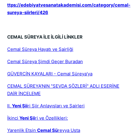
ttps://
edebiyatvesanatakademisi.com/category/cemal-
sureya-siirleri/426
CEMAL SÜREYA İLE İLGİLİ LİNKLER
Cemal Süreya Hayatı ve Şairliği
Cemal Süreya Şimdi Geçer Buradan
GÜVERCİN KAYALARI - Cemal Süreya'ya
CEMAL SÜREYA'NIN "SEVDA SÖZLERİ" ADLI ESERİNE
DAİR İNCELEME
II.
Yeni Şii
ri Şiir Anlayışları ve Şairleri
İkinci
Yeni Şii
ri ve Özellikleri:
Yarenlik Etsin
Cemal Sü
reyya Usta