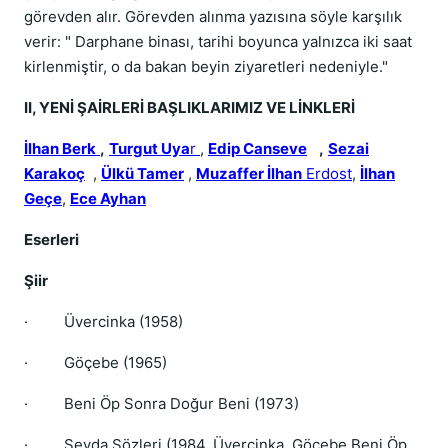
görevden alır. Görevden alınma yazısına söyle karşılık
verir: " Darphane binası, tarihi boyunca yalnızca iki saat
kirlenmiştir, o da bakan beyin ziyaretleri nedeniyle."
II, YENİ ŞAİRLERİ BAŞLIKLARIMIZ VE LİNKLERİ
İlhan Berk
,
Turgut Uya
r
,
Edip Canseve
,
Sezai
Karakoç
,
Ülkü Tamer
,
Muzaffer İlhan
Erdost
,
İlhan
Geçe
,
Ece Ayhan
Eserleri
Şiir
·
Üvercinka (1958)
·
Göçebe (1965)
·
Beni Öp Sonra Doğur Beni (1973)
·
Sevda Sözleri (1984, Üvercinka, Göçebe,Beni Öp