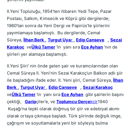
II.Yeni Topluluğu, 1954'ten itibaren Yedi Tepe, Pazar
Postası, Salkım, Kimsecik ve Köprü gibi dergilerde;
1960'tan sonra da Yeni Dergi ve Papirüs'te şiirlerini
yayımlamaya başlamıştı. Bu dergilerde, Cemal
Süreya,
İlhan Berk
,
Turgut Uya
r
,
Edip Canseve
,
Sezai
Karakoç
ve
Ülkü Tamer
'in yanı sıra
Ece Ayhan
’nın de
şiirleri yer alamaya başlamıştı.
II.Yeni Şiiri' nin önde gelen şair ve kuramcılarından olan
Cemal Süreya II. Yeni’nin Sezai Karakoç’un Balkon adlı şiir
ile başladığını ifade eder. II. Yeni şiiri, Cemal Süreya,
İlhan
Berk
,
Turgut Uya
r
,
Edip Canseve
,
Sezai Karakoç
ve
Ülkü Tamer
'in yanı sıra
Ece Ayhan
gibi şairlerin başını
çektiği,
Garip
çiler’e, ve
Toplumcu Gerçe
kçir
1940
Kuşağı'na tepki olarak doğmuş bir şiir ve edebiyat akımı
olarak ortaya çıkmaya başladı. Türk şiirinde değişik imge,
çağrışım ve soyutlamalarla yeni bir söyleyiş bulma