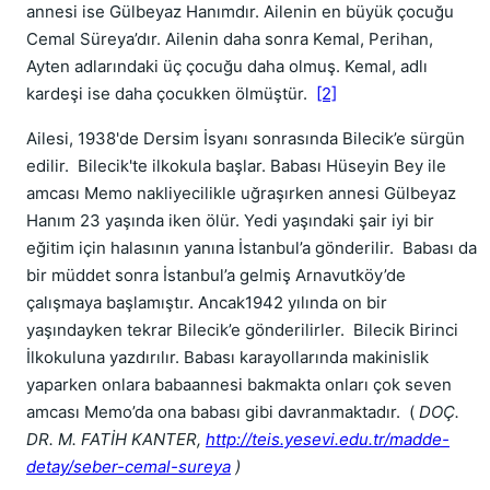
annesi ise Gülbeyaz Hanımdır. Ailenin en büyük çocuğu
Cemal Süreya’dır. Ailenin daha sonra Kemal, Perihan,
Ayten adlarındaki üç çocuğu daha olmuş. Kemal, adlı
kardeşi ise daha çocukken ölmüştür.
[2]
Ailesi, 1938'de Dersim İsyanı sonrasında Bilecik’e sürgün
edilir. Bilecik'te ilkokula başlar. Babası Hüseyin Bey ile
amcası Memo nakliyecilikle uğraşırken annesi Gülbeyaz
Hanım 23 yaşında iken ölür. Yedi yaşındaki şair iyi bir
eğitim için halasının yanına İstanbul’a gönderilir. Babası da
bir müddet sonra İstanbul’a gelmiş Arnavutköy’de
çalışmaya başlamıştır. Ancak1942 yılında on bir
yaşındayken tekrar Bilecik’e gönderilirler. Bilecik Birinci
İlkokuluna yazdırılır. Babası karayollarında makinislik
yaparken onlara babaannesi bakmakta onları çok seven
amcası Memo’da ona babası gibi davranmaktadır. (
DOÇ.
DR. M. FATİH KANTER,
http://teis.yesevi.edu.tr/madde-
detay/seber-cemal-sureya
)