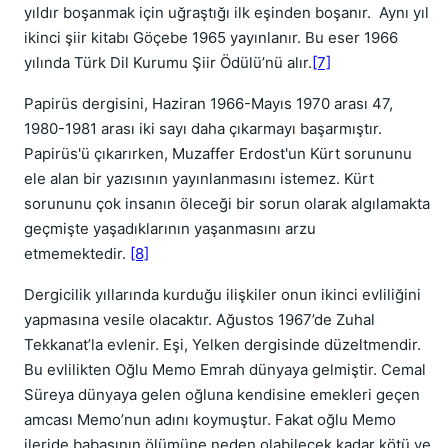
yıldır boşanmak için uğraştığı ilk eşinden boşanır. Aynı yıl
ikinci şiir kitabı Göçebe 1965 yayınlanır. Bu eser 1966
yılında Türk Dil Kurumu Şiir Ödülü’nü alır.
[7]
Papirüs dergisini, Haziran 1966-Mayıs 1970 arası 47,
1980-1981 arası iki sayı daha çıkarmayı başarmıştır.
Papirüs'ü çıkarırken, Muzaffer Erdost'un Kürt sorununu
ele alan bir yazısının yayınlanmasını istemez. Kürt
sorununu çok insanın öleceği bir sorun olarak algılamakta
geçmişte yaşadıklarının yaşanmasını arzu
etmemektedir.
[8]
Dergicilik yıllarında kurduğu ilişkiler onun ikinci evliliğini
yapmasına vesile olacaktır. Ağustos 1967’de Zuhal
Tekkanat’la evlenir. Eşi, Yelken dergisinde düzeltmendir.
Bu evlilikten Oğlu Memo Emrah dünyaya gelmiştir. Cemal
Süreya dünyaya gelen oğluna kendisine emekleri geçen
amcası Memo’nun adını koymuştur. Fakat oğlu Memo
ileride babasının ölümüne neden olabilecek kadar kötü ve