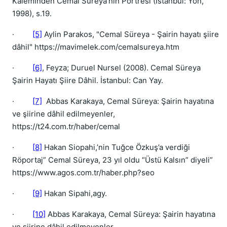
Kaleminden Cemal Süreya’nın Portresi (İstanbul: Yön,
1998), s.19.
·
[5]
Aylin Parakos, "Cemal Süreya - Şairin hayatı şiire
dâhil" https://mavimelek.com/cemalsureya.htm
·
[6]
, Feyza; Duruel Nursel (2008). Cemal Süreya
Şairin Hayatı Şiire Dâhil. İstanbul: Can Yay.
·
[7]
Abbas Karakaya, Cemal Süreya: Şairin hayatına
ve şiirine dâhil edilmeyenler,
https://t24.com.tr/haber/cemal
·
[8]
Hakan Siopahi,’nin Tuğce Özkuş’a verdiği
Röportaj” Cemal Süreya, 23 yıl oldu “Üstü Kalsın” diyeli”
https://www.agos.com.tr/haber.php?seo
·
[9]
Hakan Sipahi,agy.
·
[10]
Abbas Karakaya, Cemal Süreya: Şairin hayatına
ve şiirine dâhil edilmeyenler,