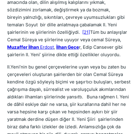
amacında olan, dilin alışılmış kalıplarını yıkmak,
sözdizimini zorlamak, değiştirmek ya da bozmak,
bireyin yalnızlığı, sıkıntıları, çevreye uyumsuzlukları gibi
temaları Soyut bir dille anlatmaya çabalamak II. Yeni
şairlerinin ve şiirlerinin özelliğiydi.
[21]
Tüm bu anlayışlar
Cemal Süreya ve şiirlerine uyuyor veya cemal Süreya,
Muzaffer İlhan
Erdost
,
İlhan Geçe
r, Edip Cansever gibi
şairlerin II. Yeni’ şiirine dikte ettiği özellikler oluyordu.
II.Yeni’nin bu genel çerçevelerine uyan veya bu zaten bu
çerçeveleri oluşturan şairlerden bir olan Cemal Süreya
kendine özgü söyleyiş biçimi ve şaşırtıcı buluşları, serbest
çağrışıma dayalı, sürrealist ve varoluşçuluk akımlarından
aldıkları ilhamları şiirlerinde yansıttı. Buna rağmen I. Yeni
de dâhil eskiye dair ne varsa, şiir kurallarına dahil her ne
varsa hepsine karşı çıkan ve hepsinden aykırı bir şiir
yaratmak derdine düşen diğer II. Yeni Şiiri şairlerinden
biraz daha farklı izlekler de izledi. Anlamsızlığa çok da