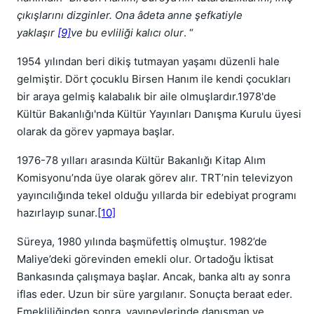
çıkışlarını dizginler. Ona âdeta anne şefkatiyle
yaklaşır
[9]
ve bu evliliği kalıcı olur
. “
1954 yılından beri dikiş tutmayan yaşamı düzenli hale
gelmiştir. Dört çocuklu Birsen Hanım ile kendi çocukları
bir araya gelmiş kalabalık bir aile olmuşlardır.1978'de
Kültür Bakanlığı'nda Kültür Yayınları Danışma Kurulu üyesi
olarak da görev yapmaya başlar.
1976-78 yılları arasında Kültür Bakanlığı Kitap Alım
Komisyonu’nda üye olarak görev alır. TRT’nin televizyon
yayıncılığında tekel olduğu yıllarda bir edebiyat programı
hazırlayıp sunar.
[10]
Süreya, 1980 yılında başmüfettiş olmuştur. 1982’de
Maliye’deki görevinden emekli olur. Ortadoğu İktisat
Bankasında çalışmaya başlar. Ancak, banka altı ay sonra
iflas eder. Uzun bir süre yargılanır. Sonuçta beraat eder.
Emekliliğinden sonra, yayınevlerinde danışman ve