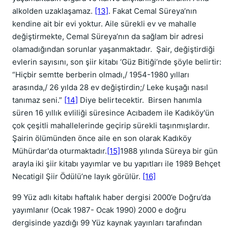
alkolden uzaklaşamaz.
[13]
. Fakat Cemal Süreya’nın
kendine ait bir evi yoktur. Aile sürekli ev ve mahalle
değiştirmekte, Cemal Süreya’nın da sağlam bir adresi
olamadığından sorunlar yaşanmaktadır. Şair, değiştirdiği
evlerin sayısını, son şiir kitabı ‘Güz Bitiği’nde şöyle belirtir:
“Hiçbir semtte berberin olmadı,/ 1954-1980 yılları
arasında,/ 26 yılda 28 ev değiştirdin;/ Leke kuşağı nasıl
tanımaz seni.”
[14]
Diye belirtecektir. Birsen hanımla
süren 16 yıllık evliliği süresince Acıbadem ile Kadıköy'ün
çok çeşitli mahallelerinde geçirip sürekli taşınmışlardır.
Şairin ölümünden önce aile en son olarak Kadıköy
Mühürdar'da oturmaktadır.
[15]
1988 yılında Süreya bir gün
arayla iki şiir kitabı yayımlar ve bu yapıtları ile 1989 Behçet
Necatigil Şiir Ödülü’ne layık görülür.
[16]
99 Yüz adlı kitabı haftalık haber dergisi 2000’e Doğru’da
yayımlanır (Ocak 1987- Ocak 1990) 2000 e doğru
dergisinde yazdığı 99 Yüz kaynak yayınları tarafından