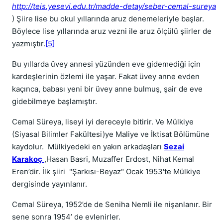
http://teis.yesevi.edu.tr/madde-detay/seber-cemal-sureya
) Şiire lise bu okul yıllarında aruz denemeleriyle başlar.
Böylece lise yıllarında aruz vezni ile aruz ölçülü şiirler de
yazmıştır.
[5]
Bu yıllarda üvey annesi yüzünden eve gidemediği için
kardeşlerinin özlemi ile yaşar. Fakat üvey anne evden
kaçınca, babası yeni bir üvey anne bulmuş, şair de eve
gidebilmeye başlamıştır.
Cemal Süreya, liseyi iyi dereceyle bitirir. Ve Mülkiye
(Siyasal Bilimler Fakültesi)ye Maliye ve İktisat Bölümüne
kaydolur. Mülkiyedeki en yakın arkadaşları
Sezai
Karakoç
,Hasan Basri, Muzaffer Erdost, Nihat Kemal
Eren’dir. İlk şiiri "Şarkısı-Beyaz" Ocak 1953'te Mülkiye
dergisinde yayınlanır.
Cemal Süreya, 1952’de de Seniha Nemli ile nişanlanır. Bir
sene sonra 1954’ de evlenirler.