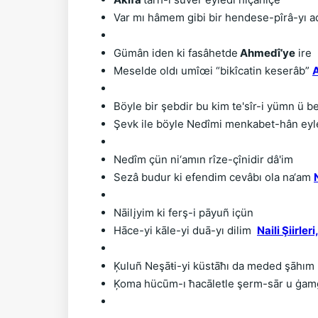
Var mı hâmem gibi bir hendese-pîrâ-yı 
Gümân iden ki fasâhetde
 Ahmedî’ye
 ire 
Meselde oldı umîœi “bikîcatin keserâb” 
A
Böyle bir şebdir bu kim te'sîr-i yümn ü b
Şevk ile böyle Nedîmi menkabet-hân eyle
Nedîm çün ni‘amın rîze-çînidir dâ'im
Sezâ budur ki efendim cevâbı ola na‘am 
Nāilįyim ki ferş-i pāyuñ içün
Hāce-yi kāle-yi duā-yı dilim  
Naili Şiirleri
Ķuluñ Neşāŧi-yi küstāħı da meded şāhım
Ķoma hücūm-ı ħacāletle şerm-sār u ġam