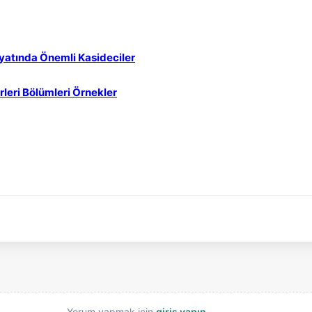
iyatında Önemli Kasideciler
rleri Bölümleri Örnekler
Yorum yapmak için
giriş yapın
.