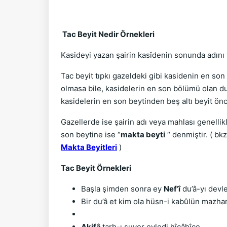
Tac Beyit Nedir Örnekleri
Kasideyi yazan şairin kasîdenin sonunda adını 
Tac beyit tıpkı gazeldeki gibi kasidenin en son 
olmasa bile, kasidelerin en son bölümü olan dua
kasidelerin en son beytinden beş altı beyit ön
Gazellerde ise şairin adı veya mahlası genelli
son beytine ise “
makta beyti
“ denmiştir. ( bk
Makta Beyitleri
)
Tac Beyit Örnekleri
Başla şimden sonra ey 
Nef’î
 du’â-yı devl
Bir du’â et kim ola hüsn-i kabûlün mazharı
Akifâ 
tarh-ı suver eyledi hîçâhîçe