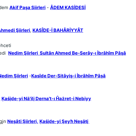
adem 
Akif Paşa Siirleri
 - 
ÂDEM KASİDESİ
hmedi Şiirleri
, 
KASÎDE-İ BAHÂRİYYÂT
ehceti
di  
Nedim Şiirleri
  Sultân Ahmed Be-Serây-ı İbrâhîm Pâşâ
Nedim Şiirleri
 -
Kasîde Der-Sitâyiş-i İbrâhîm Pâşâ
,
Ķaśįde-yi Nā'ilį Derna't-ı Ĥażret-i Nebiyy
gįn 
Neşâti Şiirleri,
Ķaśįde-yi Şeyħ Neşāŧį 