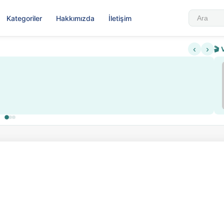
Kategoriler
Hakkımızda
İletişim
‹
›
🎬 
Sabahattin Ali Hazin
▶
Nadir içeriklere kısıtlama ve kredi sistemi getirildi
Sosyalist Oluşu