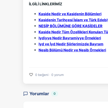
İLGİLİ LİNKLERİMİZ
Kaside Nedir ve Kasidenin Bölümleri
Kasidenin Tarihçesi İslam ve Türk Edeb
NESİP BÖLÜMÜNE GÖRE KASİDELER
Kaside Nedir Tüm Özellikleri Konuları Tü
Iydiyye Nedir Bayramiyye Örnekleri
Iyd ve İyd Nedir Şiirlerimizde Bayram
Nesib Bölümü Nedir ve Nesib Örnekleri
♡
0 beğeni · 0 yorum
Yorumlar
0