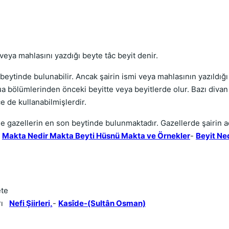
veya mahlasını yazdığı beyte tâc beyit denir.
beytinde bulunabilir. Ancak şairin ismi veya mahlasının yazıldığı
 bölümlerinden önceki beyitte veya beyitlerde olur. Bazı divan ş
ce de kullanabilmişlerdir.
kle gazellerin en son beytinde bulunmaktadır. Gazellerde şairin a
z
Makta Nedir Makta Beyti Hüsnü Makta ve Örnekler
-
Beyit Ne
ete
   
Nefi Şiirleri,
-
Kasîde-(Sultân Osman)