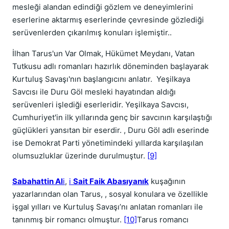
mesleği alandan edindiği gözlem ve deneyimlerini
eserlerine aktarmış eserlerinde çevresinde gözlediği
serüvenlerden çıkarılmış konuları işlemiştir..
İlhan Tarus'un Var Olmak, Hükümet Meydanı, Vatan
Tutkusu adlı romanları hazırlık döneminden başlayarak
Kurtuluş Savaşı'nın başlangıcını anlatır. Yeşilkaya
Savcısı ile Duru Göl mesleki hayatından aldığı
serüvenleri işlediği eserleridir. Yeşilkaya Savcısı,
Cumhuriyet'in ilk yıllarında genç bir savcının karşılaştığı
güçlükleri yansıtan bir eserdir. , Duru Göl adlı eserinde
ise Demokrat Parti yönetimindeki yıllarda karşılaşılan
olumsuzluklar üzerinde durulmuştur.
[9]
Sabahattin Al
i
,
i
Sait Faik Abasıyanık
kuşağının
yazarlarından olan Tarus, , sosyal konulara ve özellikle
işgal yılları ve Kurtuluş Savaşı’nı anlatan romanları ile
tanınmış bir romancı olmuştur.
[10]
Tarus romancı