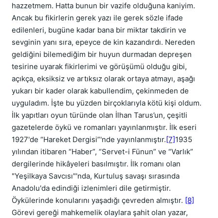
hazzetmem. Hatta bunun bir vazife olduğuna kaniyim.
Ancak bu fikirlerin gerek yazı ile gerek sözle ifade
edilenleri, bugüne kadar bana bir miktar takdirin ve
sevginin yanı sıra, epeyce de kin kazandırdı. Nereden
geldiğini bilemediğim bir huyun durmadan depreşen
tesirine uyarak fikirlerimi ve görüşümü olduğu gibi,
açıkça, eksiksiz ve artıksız olarak ortaya atmayı, aşağı
yukarı bir kader olarak kabullendim, çekinmeden de
uyguladım. İşte bu yüzden birçoklarıyla kötü kişi oldum.
İlk yapıtları oyun türünde olan İlhan Tarus’un, çeşitli
gazetelerde öykü ve romanları yayınlanmıştır. İlk eseri
1927'de “Hareket Dergisi”'nde yayınlanmıştır.
[7]
1935
yılından itibaren “Haber”, “Servet-i Fünun” ve “Varlık”
dergilerinde hikâyeleri basılmıştır. İlk romanı olan
"Yeşilkaya Savcısı"'nda, Kurtuluş savaşı sırasında
Anadolu'da edindiği izlenimleri dile getirmiştir.
Öykülerinde konularını yaşadığı çevreden almıştır.
[8]
Görevi gereği mahkemelik olaylara şahit olan yazar,