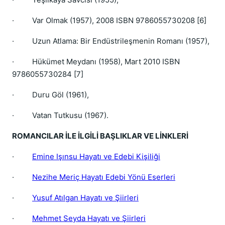
·
Var Olmak (1957), 2008 ISBN 9786055730208 [6]
·
Uzun Atlama: Bir Endüstrileşmenin Romanı (1957),
·
Hükümet Meydanı (1958), Mart 2010 ISBN
9786055730284 [7]
·
Duru Göl (1961),
·
Vatan Tutkusu (1967).
ROMANCILAR İLE İLGİLİ BAŞLIKLAR VE LİNKLERİ
·
Emine Işınsu Hayatı ve Edebi Kişiliği
·
Nezihe Meriç Hayatı Edebi Yönü Eserleri
·
Yusuf Atılgan Hayatı ve Şiirleri
·
Mehmet Seyda Hayatı ve Şiirleri