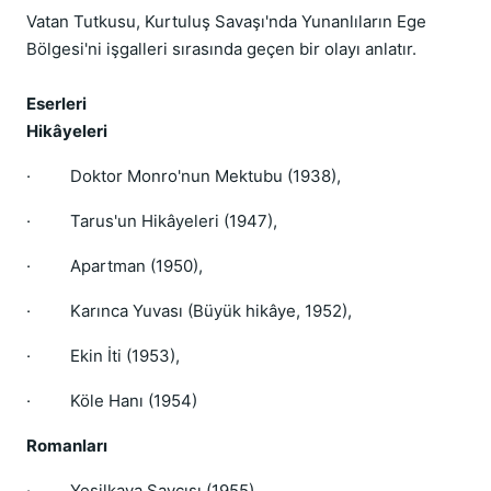
Vatan Tutkusu, Kurtuluş Savaşı'nda Yunanlıların Ege
Bölgesi'ni işgalleri sırasında geçen bir olayı anlatır.
Eserleri
Hikâyeleri
·
Doktor Monro'nun Mektubu (1938),
·
Tarus'un Hikâyeleri (1947),
·
Apartman (1950),
·
Karınca Yuvası (Büyük hikâye, 1952),
·
Ekin İti (1953),
·
Köle Hanı (1954)
Romanları
·
Yeşilkaya Savcısı (1955),