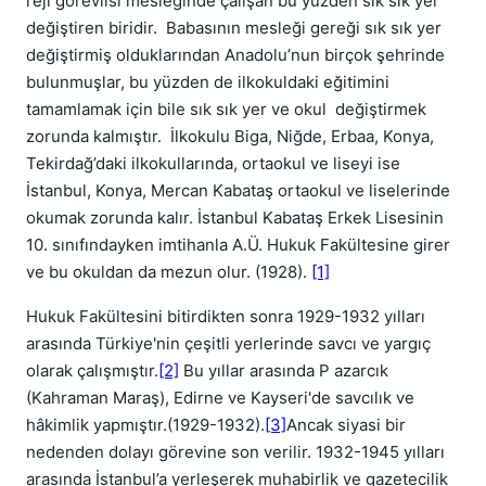
reji görevlisi mesleğinde çalışan bu yüzden sık sık yer
değiştiren biridir. Babasının mesleği gereği sık sık yer
değiştirmiş olduklarından Anadolu’nun birçok şehrinde
bulunmuşlar, bu yüzden de ilkokuldaki eğitimini
tamamlamak için bile sık sık yer ve okul değiştirmek
zorunda kalmıştır. İlkokulu Biga, Niğde, Erbaa, Konya,
Tekirdağ’daki ilkokullarında, ortaokul ve liseyi ise
İstanbul, Konya, Mercan Kabataş ortaokul ve liselerinde
okumak zorunda kalır. İstanbul Kabataş Erkek Lisesinin
10. sınıfındayken imtihanla A.Ü. Hukuk Fakültesine girer
ve bu okuldan da mezun olur. (1928).
[1]
Hukuk Fakültesini bitirdikten sonra 1929-1932 yılları
arasında Türkiye'nin çeşitli yerlerinde savcı ve yargıç
olarak çalışmıştır.
[2]
Bu yıllar arasında P azarcık
(Kahraman Maraş), Edirne ve Kayseri'de savcılık ve
hâkimlik yapmıştır.(1929-1932).
[3]
Ancak siyasi bir
nedenden dolayı görevine son verilir. 1932-1945 yılları
arasında İstanbul’a yerleşerek muhabirlik ve gazetecilik