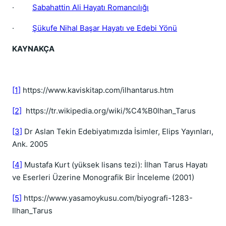
·
Sabahattin Ali Hayatı Romancılığı
·
Şükufe Nihal Başar Hayatı ve Edebi Yönü
KAYNAKÇA
[1]
https://www.kaviskitap.com/ilhantarus.htm
[2]
https://tr.wikipedia.org/wiki/%C4%B0lhan_Tarus
[3]
Dr Aslan Tekin Edebiyatımızda İsimler, Elips Yayınları,
Ank. 2005
[4]
Mustafa Kurt (yüksek lisans tezi): İlhan Tarus Hayatı
ve Eserleri Üzerine Monografik Bir İnceleme (2001)
[5]
https://www.yasamoykusu.com/biyografi-1283-
Ilhan_Tarus