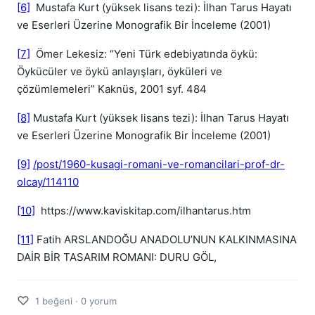
[6]
Mustafa Kurt (yüksek lisans tezi): İlhan Tarus Hayatı
ve Eserleri Üzerine Monografik Bir İnceleme (2001)
[7]
Ömer Lekesiz: “Yeni Türk edebiyatında öykü:
Öykücüler ve öykü anlayışları, öyküleri ve
çözümlemeleri” Kaknüs, 2001 syf. 484
[8]
Mustafa Kurt (yüksek lisans tezi): İlhan Tarus Hayatı
ve Eserleri Üzerine Monografik Bir İnceleme (2001)
[9]
/post/1960-kusagi-romani-ve-romancilari-prof-dr-
olcay/114110
[10]
https://www.kaviskitap.com/ilhantarus.htm
[11]
Fatih ARSLANDOĞU ANADOLU’NUN KALKINMASINA
DAİR BİR TASARIM ROMANI: DURU GÖL,
♡
1 beğeni · 0 yorum