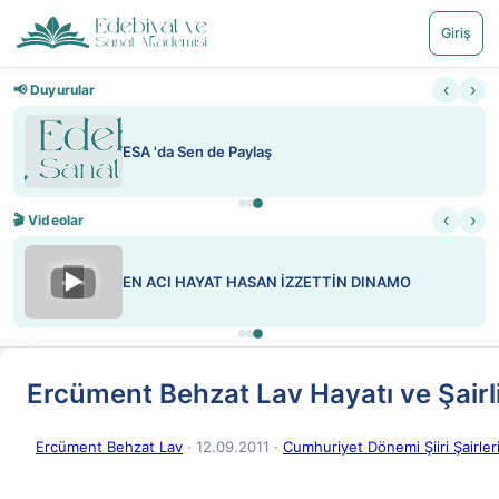
Giriş
‹
›
📢 Duyurular
Paylaşım Onayını Kaldırdık
‹
›
🎬 Videolar
▶
Sabahattin Ali Hazin Hayatı Sosyalist Oluşu
Ercüment Behzat Lav Hayatı ve Şairl
Ercüment Behzat Lav
· 12.09.2011
·
Cumhuriyet Dönemi Şiiri Şairler