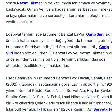
sonra
Nazım H
ikmet
'in de katılımıyla tanınmaya ve yayılma
başlayacak, Orhan Veli ve arkadaşlarının serbest şiir hareke
ortaya çıkarmalarına ve serbest şiir kuramlarını oluşturmala
vesile olacaktır.
Edebiyat tarihimizde Ercüment Behzat Lav'ın
Garip Şiiri
akı
öncüsü hatta hazırlayıcısı olduğu yönünde hemen hiç bir bil
bulunmaz. Edebiyat tarihçileri Serbest şiir hareketi
Garip
Şiiri
inden söz edilirken E. Behzat Lav ve Nazım Hikmet'in yı
öncelerinden yazılmış bu tip şiirlerinin varlıklarından söz
etmekten özellikle kaçınmaktadırlar.
Eser Demirkan’ın Ercümend Behzad Lav: Hayatı, Sanatı, Eser
(2002) kitabındaki saptamasına göre, Lav’ın ilk dört şiiri, 192
yılında Necdet Rüştü, Sedat Nami, Servet Ata, Haydar Şevket
Seniha Cemal, A. Sırrı, A. Fahri, Lami Nihat ve Nihat Şevket i
birlikte çıkardığı Çelenk adlı ortak kitapta (Halk Kütüphanesi,
İstanbul) yer aldı.
[7]
lk şiirleri 1926’da Resimli Ay,
Servet-i 