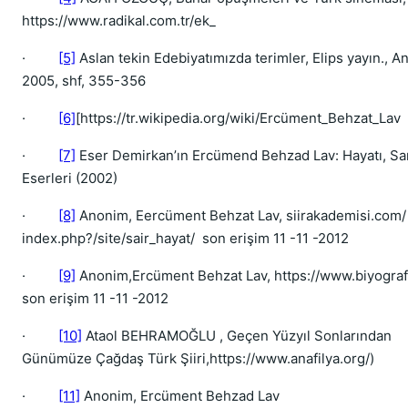
https://www.radikal.com.tr/ek_
·
[5]
Aslan tekin Edebiyatımızda terimler, Elips yayın., An
2005, shf, 355-356
·
[6]
[https://tr.wikipedia.org/wiki/Ercüment_Behzat_Lav
·
[7]
Eser Demirkan’ın Ercümend Behzad Lav: Hayatı, San
Eserleri (2002)
·
[8]
Anonim, Eercüment Behzat Lav, siirakademisi.com/
index.php?/site/sair_hayat/ son erişim 11 -11 -2012
·
[9]
Anonim,Ercüment Behzat Lav, https://www.biyograf
son erişim 11 -11 -2012
·
[10]
Ataol BEHRAMOĞLU , Geçen Yüzyıl Sonlarından
Günümüze Çağdaş Türk Şiiri,https://www.anafilya.org/)
·
[11]
Anonim, Ercüment Behzad Lav