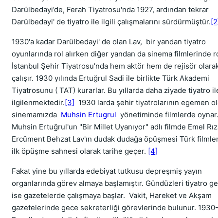
Darülbedayi’de, Ferah Tiyatrosu'nda 1927, ardından tekrar
Darülbedayi' de tiyatro ile ilgili çalışmalarını sürdürmüştür.
[2
1930'a kadar Darülbedayi' de olan Lav, bir yandan tiyatro
oyunlarında rol alırken diğer yandan da sinema filmlerinde rol
İstanbul Şehir Tiyatrosu’nda hem aktör hem de rejisör olara
çalışır. 1930 yılında Ertuğrul Sadi ile birlikte Türk Akademi
Tiyatrosunu ( TAT) kurarlar. Bu yıllarda daha ziyade tiyatro il
ilgilenmektedir.
[3]
1930 larda şehir tiyatrolarının egemen 
sinemamızda
Muhsin Ertugrul
yönetiminde filmlerde oynar
Muhsin Ertuğrul'un "Bir Millet Uyanıyor" adlı filmde Emel Rı
Ercüment Behzat Lav'ın dudak dudağa öpüşmesi Türk filmle
ilk öpüşme sahnesi olarak tarihe geçer.
[4]
Fakat yine bu yıllarda edebiyat tutkusu depreşmiş yayın
organlarında görev almaya başlamıştır. Gündüzleri tiyatro ge
ise gazetelerde çalışmaya başlar. Vakit, Hareket ve Akşam
gazetelerinde gece sekreterliği görevlerinde bulunur. 1930