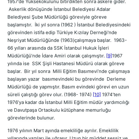
1957’de Yüksekokulunu bitirdikten sonra askere gider.
Askerlik dönüşünde İstanbul Belediyesi Adalar
Belediyesi Şube Müdürlüğü göreviyle göreve
başlamıştır. İki yıl sonra (1962 ) İstanbul Belediyesindeki
görevinden istifa edip Türkiye Kızılay Derneği'nde
Neşriyat Müdürlüğünde (1963)çalışmaya başlar. 1963-
66 yılları arasında da SSK İstanbul Hukuk İşleri
Müdürlüğü’nde İdare Amiri olarak çalışmıştır.
[9]
1967
yılında ise SSK Şişli Hastanesi Müdürü olarak göreve
başlar. Bir yıl sonra Milli Eğitim Basımevi’nde çalışmaya
başlayan yazar basımevindeki bu görevinde Derleme
Müdürlüğü de yapmıştır. Basım evindeki görevi en uzun
süreli çalıştığı görev olur. (1968- 1974)
[10]
1974’ten
1976’ya kadar da İstanbul Milli Eğitim müdür yardımcılığı
ve Davutpaşa Ortaokulu kütüphane memurluğu
görevlerinde bulunur.
1976 yılının Mart ayında emekliliğe ayrılır. Emeklilik
yıllarında yazıları ile uğraşır. Uzun bir müddet sessiz ve