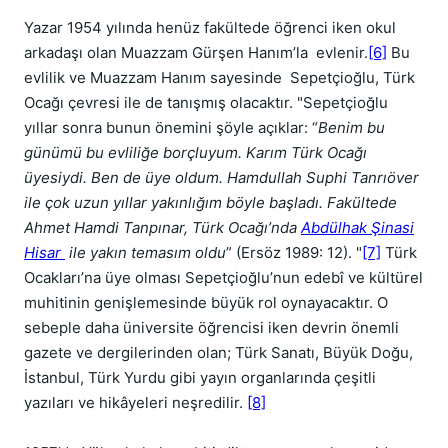
Yazar 1954 yılında henüz fakültede öğrenci iken okul
arkadaşı olan Muazzam Gürşen Hanım’la evlenir.
[6]
Bu
evlilik ve Muazzam Hanım sayesinde Sepetçioğlu, Türk
Ocağı çevresi ile de tanışmış olacaktır. "Sepetçioğlu
yıllar sonra bunun önemini şöyle açıklar: “
Benim bu
günümü bu evliliğe borçluyum. Karım Türk Ocağı
üyesiydi. Ben de üye oldum. Hamdullah Suphi Tanrıöver
ile çok uzun yıllar yakınlığım böyle başladı. Fakültede
Ahmet Hamdi Tanpınar, Türk Ocağı’nda
Abdülhak Şinasi
Hisar
ile yakın temasım oldu
” (Ersöz 1989: 12). "
[7]
Türk
Ocakları’na üye olması Sepetçioğlu’nun edebî ve kültürel
muhitinin genişlemesinde büyük rol oynayacaktır. O
sebeple daha üniversite öğrencisi iken devrin önemli
gazete ve dergilerinden olan; Türk Sanatı, Büyük Doğu,
İstanbul, Türk Yurdu gibi yayın organlarında çeşitli
yazıları ve hikâyeleri neşredilir.
[8]