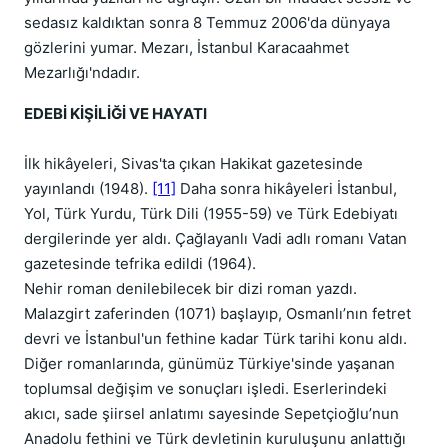
sedasız kaldıktan sonra 8 Temmuz 2006'da dünyaya
gözlerini yumar. Mezarı, İstanbul Karacaahmet
Mezarlığı'ndadır.
EDEBİ KİŞİLİĞİ VE HAYATI
İlk hikâyeleri, Sivas'ta çıkan Hakikat gazetesinde
yayınlandı (1948).
[11]
Daha sonra hikâyeleri İstanbul,
Yol, Türk Yurdu, Türk Dili (1955-59) ve Türk Edebiyatı
dergilerinde yer aldı. Çağlayanlı Vadi adlı romanı Vatan
gazetesinde tefrika edildi (1964).
Nehir roman denilebilecek bir dizi roman yazdı.
Malazgirt zaferinden (1071) başlayıp, Osmanlı’nın fetret
devri ve İstanbul'un fethine kadar Türk tarihi konu aldı.
Diğer romanlarında, günümüz Türkiye'sinde yaşanan
toplumsal değişim ve sonuçları işledi. Eserlerindeki
akıcı, sade şiirsel anlatımı sayesinde Sepetçioğlu’nun
Anadolu fethini ve Türk devletinin kuruluşunu anlattığı