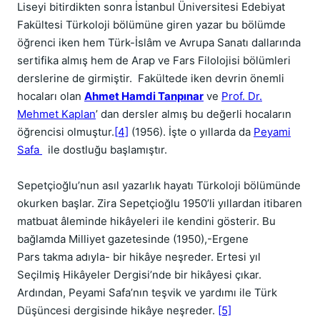
Liseyi bitirdikten sonra İstanbul Üniversitesi Edebiyat
Fakültesi Türkoloji bölümüne giren yazar bu bölümde
öğrenci iken hem Türk-İslâm ve Avrupa Sanatı dallarında
sertifika almış hem de Arap ve Fars Filolojisi bölümleri
derslerine de girmiştir. Fakültede iken devrin önemli
hocaları olan
Ahmet Hamdi Tanpınar
ve
Prof. Dr.
Mehmet Kaplan
’ dan dersler almış bu değerli hocaların
öğrencisi olmuştur.
[4]
(1956). İşte o yıllarda da
Peyami
Safa
ile dostluğu başlamıştır.
Sepetçioğlu’nun asıl yazarlık hayatı Türkoloji bölümünde
okurken başlar. Zira Sepetçioğlu 1950’li yıllardan itibaren
matbuat âleminde hikâyeleri ile kendini gösterir. Bu
bağlamda Milliyet gazetesinde (1950),-Ergene
Pars takma adıyla- bir hikâye neşreder. Ertesi yıl
Seçilmiş Hikâyeler Dergisi’nde bir hikâyesi çıkar.
Ardından, Peyami Safa’nın teşvik ve yardımı ile Türk
Düşüncesi dergisinde hikâye neşreder.
[5]