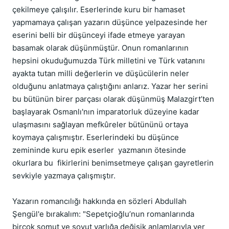
çekilmeye çalışılır. Eserlerinde kuru bir hamaset
yapmamaya çalışan yazarın düşünce yelpazesinde her
eserini belli bir düşünceyi ifade etmeye yarayan
basamak olarak düşünmüştür. Onun romanlarının
hepsini okuduğumuzda Türk milletini ve Türk vatanını
ayakta tutan milli değerlerin ve düşücülerin neler
olduğunu anlatmaya çalıştığını anlarız. Yazar her serini
bu bütünün birer parçası olarak düşünmüş Malazgirt’ten
başlayarak Osmanlı'nın imparatorluk düzeyine kadar
ulaşmasını sağlayan mefkûreler bütününü ortaya
koymaya çalışmıştır. Eserlerindeki bu düşünce
zemininde kuru epik eserler yazmanın ötesinde
okurlara bu fikirlerini benimsetmeye çalışan gayretlerin
sevkiyle yazmaya çalışmıştır.
Yazarın romancılığı hakkında en sözleri Abdullah
Şengül'e bırakalım: "Sepetçioğlu’nun romanlarında
birçok somut ve soyut varlığa değişik anlamlarıyla yer