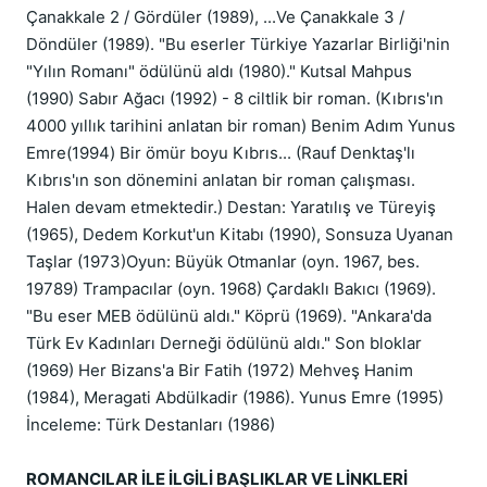
Çanakkale 2 / Gördüler (1989), ...Ve Çanakkale 3 /
Döndüler (1989). "Bu eserler Türkiye Yazarlar Birliği'nin
"Yılın Romanı" ödülünü aldı (1980)." Kutsal Mahpus
(1990) Sabır Ağacı (1992) - 8 ciltlik bir roman. (Kıbrıs'ın
4000 yıllık tarihini anlatan bir roman) Benim Adım Yunus
Emre(1994) Bir ömür boyu Kıbrıs... (Rauf Denktaş'lı
Kıbrıs'ın son dönemini anlatan bir roman çalışması.
Halen devam etmektedir.) Destan: Yaratılış ve Türeyiş
(1965), Dedem Korkut'un Kitabı (1990), Sonsuza Uyanan
Taşlar (1973)Oyun: Büyük Otmanlar (oyn. 1967, bes.
19789) Trampacılar (oyn. 1968) Çardaklı Bakıcı (1969).
"Bu eser MEB ödülünü aldı." Köprü (1969). "Ankara'da
Türk Ev Kadınları Derneği ödülünü aldı." Son bloklar
(1969) Her Bizans'a Bir Fatih (1972) Mehveş Hanim
(1984), Meragati Abdülkadir (1986). Yunus Emre (1995)
İnceleme: Türk Destanları (1986)
ROMANCILAR İLE İLGİLİ BAŞLIKLAR VE LİNKLERİ