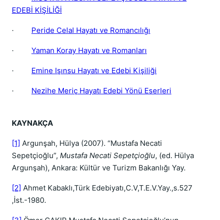
EDEBİ KİŞİLİĞİ
·
Peride Celal Hayatı ve Romancılığı
·
Yaman Koray Hayatı ve Romanları
·
Emine Işınsu Hayatı ve Edebi Kişiliği
·
Nezihe Meriç Hayatı Edebi Yönü Eserleri
KAYNAKÇA
[1]
Argunşah, Hülya (2007). “Mustafa Necati
Sepetçioğlu”,
Mustafa Necati Sepetçioğlu
, (ed. Hülya
Argunşah), Ankara: Kültür ve Turizm Bakanlığı Yay.
[2]
Ahmet Kabaklı,Türk Edebiyatı,C.V,T.E.V.Yay.,s.527
,İst.-1980.