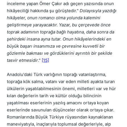
inceleme yapan Ömer Çakır adı geçen yazısında onun
hikâyeciliği hakkında şu görüştedir."
Dolayısıyla yazdığı
hikâyeler, onun romancı olma yolunda kalemini
geliştirmeye yarayacaktır. Yazar, bu çerçevede önce
toprak adamının toprağa bağlı hayatına, daha sonra da
şehirdeki insana ayna tutar. Onun hikâyelerindeki en
büyük başarı insanımıza ve çevresine kuvvetli bir
gözlemle bakması ve gördüklerini ayrıntılı bir şekilde
tasvir etmesidir
."
[15]
Anadolu'daki Türk varlığının toprağı vatanlaştırma,
toprağa kök salma, vatanı var eden milleti ayakta turan
ülkülerin yaşatılabilmesinin önemi, milletleri var ve hür
kılan değerlerin tarih ve kültür olduğu bilincinin
yaşatılması eserlerinin yazılış amacını ortaya koyan
eserlerinde savunulan düşünceler olarak ortaya çıkar.
Romanlarında Büyük Türkiye rüyasından kaynaklanan
maneviyatıyla, inaçlarıyla toplumsal değerleriyle, alp