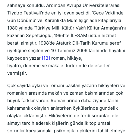
sahneye konuldu. Ardından Avrupa Üniversitelerarası
Tiyatro Festivali’nde en iyi oyun seçildi. ‘Gece Vaktinde
Gün Dönümü’ ve ‘Karanlıkta Mum Işığı’ adlı kitaplarıyla
1980 yılında ‘Türkiye Milli Kültür Vakfı Kültür Armağanı’nı
kazanan Sepetçioğlu, 1994’te İLESAM üstün hizmet
beratı almıştır. 1998’de Atatürk Dil-Tarih Kurumu şeref
üyeliğine seçilen ve 10 Temmuz 2006 tarihinde hayatını
kaybeden yazar
[13]
roman, hikâye,
tiyatro, deneme ve makale türlerinde de eserler
vermiştir.
Çok sayıda öykü ve romanı basılan yazarın hikâyeleri ve
romanları arasında mekân ve zaman bakımlarından çok
büyük farklar vardır. Romanlarında daha ziyade tarihi
kahramanlık olayları anlatırken öykülerinde gündelik
olayları aktarmıştır. Hikâyelerin de ferdi sorunları ele
almayı tercih ederek kişilerin gündelik toplumsal
sorunlar karşısındaki psikolojik tepkilerini tahlil etmeye