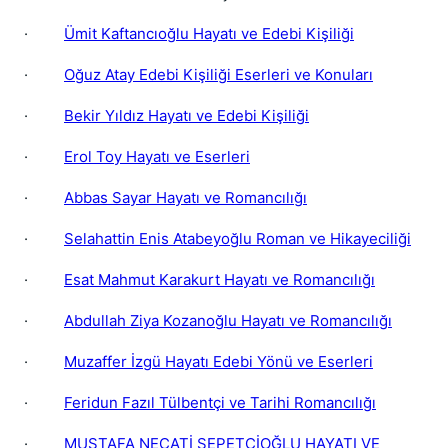
·
Ümit Kaftancıoğlu Hayatı ve Edebi Kişiliği
·
Oğuz Atay Edebi Kişiliği Eserleri ve Konuları
·
Bekir Yıldız Hayatı ve Edebi Kişiliği
·
Erol Toy Hayatı ve Eserleri
·
Abbas Sayar Hayatı ve Romancılığı
·
Selahattin Enis Atabeyoğlu Roman ve Hikayeciliği
·
Esat Mahmut Karakurt Hayatı ve Romancılığı
·
Abdullah Ziya Kozanoğlu Hayatı ve Romancılığı
·
Muzaffer İzgü Hayatı Edebi Yönü ve Eserleri
·
Feridun Fazıl Tülbentçi ve Tarihi Romancılığı
·
MUSTAFA NECATİ SEPETÇİOĞLU HAYATI VE