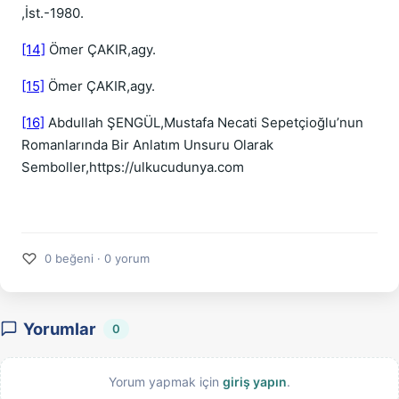
,İst.-1980.
[14]
Ömer ÇAKIR,agy.
[15]
Ömer ÇAKIR,agy.
[16]
Abdullah ŞENGÜL,Mustafa Necati Sepetçioğlu’nun
Romanlarında Bir Anlatım Unsuru Olarak
Semboller,https://ulkucudunya.com
♡
0 beğeni · 0 yorum
Yorumlar
0
Yorum yapmak için
giriş yapın
.