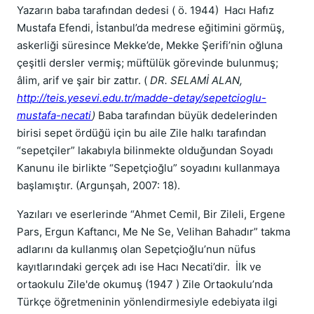
Yazarın baba tarafından dedesi ( ö. 1944) Hacı Hafız
Mustafa Efendi, İstanbul’da medrese eğitimini görmüş,
askerliği süresince Mekke’de, Mekke Şerifi’nin oğluna
çeşitli dersler vermiş; müftülük görevinde bulunmuş;
âlim, arif ve şair bir zattır. (
DR. SELAMİ ALAN,
http://teis.yesevi.edu.tr/madde-detay/sepetcioglu-
mustafa-necati
)
Baba tarafından büyük dedelerinden
birisi sepet ördüğü için bu aile Zile halkı tarafından
“sepetçiler” lakabıyla bilinmekte olduğundan Soyadı
Kanunu ile birlikte “Sepetçioğlu” soyadını kullanmaya
başlamıştır. (Argunşah, 2007: 18).
Yazıları ve eserlerinde “Ahmet Cemil, Bir Zileli, Ergene
Pars, Ergun Kaftancı, Me Ne Se, Velihan Bahadır” takma
adlarını da kullanmış olan Sepetçioğlu’nun nüfus
kayıtlarındaki gerçek adı ise Hacı Necati’dir. İlk ve
ortaokulu Zile'de okumuş (1947 ) Zile Ortaokulu’nda
Türkçe öğretmeninin yönlendirmesiyle edebiyata ilgi