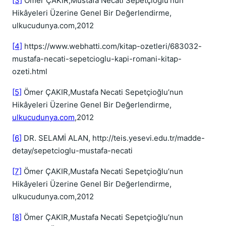
[3]
Ömer ÇAKIR,Mustafa Necati Sepetçioğlu’nun
Hikâyeleri Üzerine Genel Bir Değerlendirme,
ulkucudunya.com,2012
[4]
https://www.webhatti.com/kitap-ozetleri/683032-
mustafa-necati-sepetcioglu-kapi-romani-kitap-
ozeti.html
[5]
Ömer ÇAKIR,Mustafa Necati Sepetçioğlu’nun
Hikâyeleri Üzerine Genel Bir Değerlendirme,
ulkucudunya.com
,2012
[6]
DR. SELAMİ ALAN, http://teis.yesevi.edu.tr/madde-
detay/sepetcioglu-mustafa-necati
[7]
Ömer ÇAKIR,Mustafa Necati Sepetçioğlu’nun
Hikâyeleri Üzerine Genel Bir Değerlendirme,
ulkucudunya.com,2012
[8]
Ömer ÇAKIR,Mustafa Necati Sepetçioğlu’nun