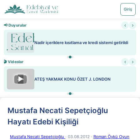
Giriş
‹
›
📢 Duyurular
Nadir içeriklere kısıtlama ve kredi sistemi getirildi
‹
›
🎬 Videolar
▶
ATEŞ YAKMAK KONU ÖZET J. LONDON
Mustafa Necati Sepetçioğlu
Hayatı Edebi Kişiliği
Mustafa Necati Sepetçioğlu
· 03.08.2012
·
Roman Öykü Oyun