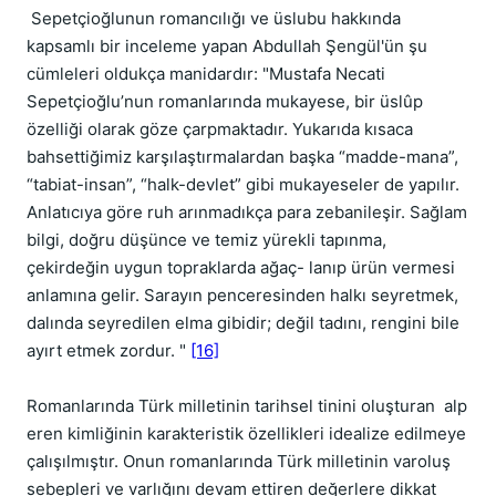
Sepetçioğlunun romancılığı ve üslubu hakkında
kapsamlı bir inceleme yapan Abdullah Şengül'ün şu
cümleleri oldukça manidardır: "Mustafa Necati
Sepetçioğlu’nun romanlarında mukayese, bir üslûp
özelliği olarak göze çarpmaktadır. Yukarıda kısaca
bahsettiğimiz karşılaştırmalardan başka “madde-mana”,
“tabiat-insan”, “halk-devlet” gibi mukayeseler de yapılır.
Anlatıcıya göre ruh arınmadıkça para zebanileşir. Sağlam
bilgi, doğru düşünce ve temiz yürekli tapınma,
çekirdeğin uygun topraklarda ağaç- lanıp ürün vermesi
anlamına gelir. Sarayın penceresinden halkı seyretmek,
dalında seyredilen elma gibidir; değil tadını, rengini bile
ayırt etmek zordur. "
[16]
Romanlarında Türk milletinin tarihsel tinini oluşturan alp
eren kimliğinin karakteristik özellikleri idealize edilmeye
çalışılmıştır. Onun romanlarında Türk milletinin varoluş
sebepleri ve varlığını devam ettiren değerlere dikkat