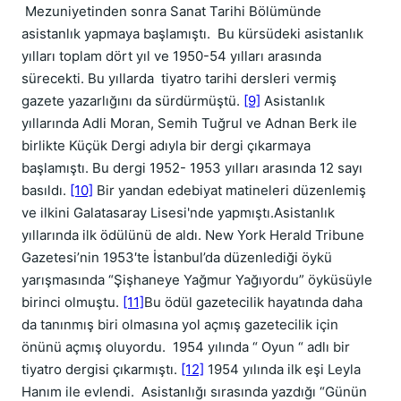
Mezuniyetinden sonra Sanat Tarihi Bölümünde
asistanlık yapmaya başlamıştı. Bu kürsüdeki asistanlık
yılları toplam dört yıl ve 1950-54 yılları arasında
sürecekti. Bu yıllarda tiyatro tarihi dersleri vermiş
gazete yazarlığını da sürdürmüştü.
[9]
Asistanlık
yıllarında Adli Moran, Semih Tuğrul ve Adnan Berk ile
birlikte Küçük Dergi adıyla bir dergi çıkarmaya
başlamıştı. Bu dergi 1952- 1953 yılları arasında 12 sayı
basıldı.
[10]
Bir yandan edebiyat matineleri düzenlemiş
ve ilkini Galatasaray Lisesi'nde yapmıştı.Asistanlık
yıllarında ilk ödülünü de aldı. New York Herald Tribune
Gazetesi’nin 1953′te İstanbul’da düzenlediği öykü
yarışmasında “Şişhaneye Yağmur Yağıyordu” öyküsüyle
birinci olmuştu.
[11]
Bu ödül gazetecilik hayatında daha
da tanınmış biri olmasına yol açmış gazetecilik için
önünü açmış oluyordu. 1954 yılında “ Oyun “ adlı bir
tiyatro dergisi çıkarmıştı.
[12]
1954 yılında ilk eşi Leyla
Hanım ile evlendi. Asistanlığı sırasında yazdığı “Günün