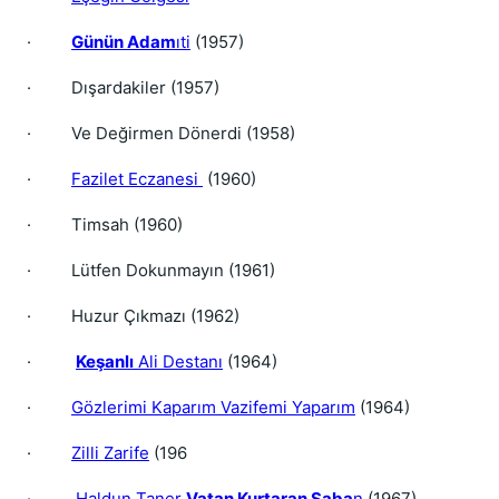
·
Günün Adam
ıti
(1957)
·
Dışardakiler (1957)
·
Ve Değirmen Dönerdi (1958)
·
Fazilet Eczanesi
(1960)
·
Timsah (1960)
·
Lütfen Dokunmayın (1961)
·
Huzur Çıkmazı (1962)
·
Keşanlı
Ali Destanı
(1964)
·
Gözlerimi Kaparım Vazifemi Yaparım
(1964)
·
Zilli Zarife
(196
·
Haldun Taner
Vatan Kurtaran Şaba
n
(1967)