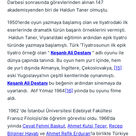
Darbesi sonrasında görevlerinden alınan 147
akademisyenden biri de Haldun Taner olmuştu.
1950’lerde oyun yazmaya başlamış olan ve tiyatrodaki ilk
eserlerinde dramatik türün başarılı örneklerini vermişti.
Haldun Taner, Viyana’daki eğitimin ardından epik tiyatro
türünde yazmaya başlamıştı. Türk ’Tiyatrosunun ilk epik
tiyatro örneği olan "
Keşanlı Ali Destanı
" adlı oyunu ile
dünya çapında tanındı. Bu oyun hem yurt içinde, hem
de yurt dışında Almanya, İngiltere, Çekoslovakya,
[15]
eski Yugoslavya'nın çeşitli kentlerinde oynanmıştı.
Keşanlı Ali Destanı
bu beğenin ardından sinemaya da
uyarlandı. Atıf Yılmaz 1964
[16]
yılında bu oyunu filme
aldı.
1962 ‘de İstanbul Üniversitesi Edebiyat Fakültesi
Fransız Filolojisi’de öğretim görevlisi oldu. 1966’da
yılında
Cevat Fehmi Başkut
,
Ahmet Kutsi Tecer
,
Recep
Bilginer Hayatı
ve
Ahmet Refik Erduran
'la birlikte Türkiye