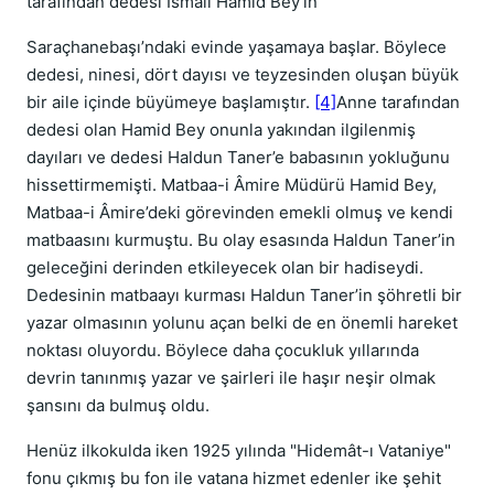
tarafından dedesi İsmail Hâmid Bey'in
Saraçhanebaşı’ndaki evinde yaşamaya başlar. Böylece
dedesi, ninesi, dört dayısı ve teyzesinden oluşan büyük
bir aile içinde büyümeye başlamıştır.
[4]
Anne tarafından
dedesi olan Hamid Bey onunla yakından ilgilenmiş
dayıları ve dedesi Haldun Taner’e babasının yokluğunu
hissettirmemişti. Matbaa-i Âmire Müdürü Hamid Bey,
Matbaa-i Âmire’deki görevinden emekli olmuş ve kendi
matbaasını kurmuştu. Bu olay esasında Haldun Taner’in
geleceğini derinden etkileyecek olan bir hadiseydi.
Dedesinin matbaayı kurması Haldun Taner’in şöhretli bir
yazar olmasının yolunu açan belki de en önemli hareket
noktası oluyordu. Böylece daha çocukluk yıllarında
devrin tanınmış yazar ve şairleri ile haşır neşir olmak
şansını da bulmuş oldu.
Henüz ilkokulda iken 1925 yılında "Hidemât-ı Vataniye"
fonu çıkmış bu fon ile vatana hizmet edenler ike şehit