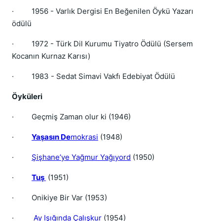
·
1956 - Varlık Dergisi En Beğenilen Öykü Yazarı
ödülü
·
1972 - Türk Dil Kurumu Tiyatro Ödülü (Sersem
Kocanın Kurnaz Karısı)
·
1983 - Sedat Simavi Vakfı Edebiyat Ödülü
Öyküleri
·
Geçmiş Zaman olur ki (1946)
·
Yaşasın De
mokrasi
(1948)
·
Şişhane’ye Yağmur Yağıyord
(1950)
·
Tuş
(1951)
·
Onikiye Bir Var (1953)
·
Ay Işığında Çalışkur
(1954)