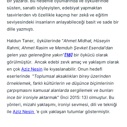
bir yazardı. Bu nedenle oyunlarında ve öykülerinde
süsten, sanatlı söyleyişten, edebiyat yapmaktan
tasvirlerden vb özellikle kaçınıp her zekâ ve eğitim
seviyesindeki insanların anlayabileceği basit ve sade bir
dille yazmıştı.
Haldun Taner, öykülerinde “
Ahmet Midhat, Hüseyin
Rahmi, Ahmet Rasim ve Memduh Şevket Esendal'dan
gelen yazı geleneğine yakın”
[18]
bir öykücü olarak
görülmüştür. Ancak edebi zevk amaç ve yaklaşım olarak
en çok
Aziz Nesin
ile kıyaslanabilir. Onun hedefi
eserlerinde "
Toplumsal aksaklıkları birey üzerinden
örneklemek, farklı kültürlerin ve düşünce biçimlerinin
çarpışmasını kamusal alanlarda sergilemek ve bunları
ince bir ironiyle aktarma
k" (İnci 2015: 13) olmuştur. Bu
yönleri, mizahi yaklaşımı, ironiyi sevmesi, dili ve tekniği
ile
Aziz Nesin
’e çok yaklaşan tutumlar göstermiştir.