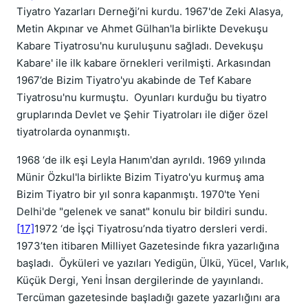
Tiyatro Yazarları Derneği’ni kurdu. 1967'de Zeki Alasya,
Metin Akpınar ve Ahmet Gülhan'la birlikte Devekuşu
Kabare Tiyatrosu'nu kuruluşunu sağladı. Devekuşu
Kabare' ile ilk kabare örnekleri verilmişti. Arkasından
1967’de Bizim Tiyatro'yu akabinde de Tef Kabare
Tiyatrosu'nu kurmuştu. Oyunları kurduğu bu tiyatro
gruplarında Devlet ve Şehir Tiyatroları ile diğer özel
tiyatrolarda oynanmıştı.
1968 ‘de ilk eşi Leyla Hanım'dan ayrıldı. 1969 yılında
Münir Özkul'la birlikte Bizim Tiyatro'yu kurmuş ama
Bizim Tiyatro bir yıl sonra kapanmıştı. 1970'te Yeni
Delhi'de "gelenek ve sanat" konulu bir bildiri sundu.
[17]
1972 ‘de İşçi Tiyatrosu’nda tiyatro dersleri verdi.
1973’ten itibaren Milliyet Gazetesinde fıkra yazarlığına
başladı. Öyküleri ve yazıları Yedigün, Ülkü, Yücel, Varlık,
Küçük Dergi, Yeni İnsan dergilerinde de yayınlandı.
Tercüman gazetesinde başladığı gazete yazarlığını ara