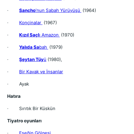
·
Sancho
’nun Sabah Yürüyüşü
(1964)
·
Konçinalar
(1967)
·
Kızıl Saçl
ı Amazon
(1970)
·
Yalıda Sa
bah
(1979)
·
Şeytan Tüy
ü
(1980),
·
Bir Kavak ve İnsanlar
·
Ayak
Hatıra
·
Sırıtık Bir Küskün
Tiyatro oyunları
·
Eşeğin Gölgesi