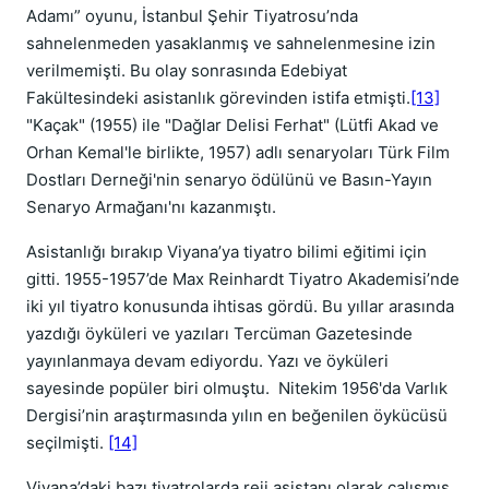
Adamı” oyunu, İstanbul Şehir Tiyatrosu’nda
sahnelenmeden yasaklanmış ve sahnelenmesine izin
verilmemişti. Bu olay sonrasında Edebiyat
Fakültesindeki asistanlık görevinden istifa etmişti.
[13]
"Kaçak" (1955) ile "Dağlar Delisi Ferhat" (Lütfi Akad ve
Orhan Kemal'le birlikte, 1957) adlı senaryoları Türk Film
Dostları Derneği'nin senaryo ödülünü ve Basın-Yayın
Senaryo Armağanı'nı kazanmıştı.
Asistanlığı bırakıp Viyana’ya tiyatro bilimi eğitimi için
gitti. 1955-1957’de Max Reinhardt Tiyatro Akademisi’nde
iki yıl tiyatro konusunda ihtisas gördü. Bu yıllar arasında
yazdığı öyküleri ve yazıları Tercüman Gazetesinde
yayınlanmaya devam ediyordu. Yazı ve öyküleri
sayesinde popüler biri olmuştu. Nitekim 1956'da Varlık
Dergisi’nin araştırmasında yılın en beğenilen öykücüsü
seçilmişti.
[14]
Viyana’daki bazı tiyatrolarda reji asistanı olarak çalışmış