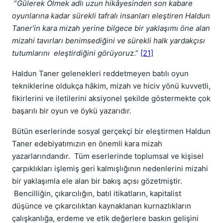
“
Gülerek Ölmek adlı uzun hikâyesinden son kabare
oyunlarına kadar sürekli tafralı insanları eleştiren Haldun
Taner’in kara mizah yerine bilgece bir yaklaşımı öne alan
mizahi tavırları benimsediğini ve sürekli halk yardakçısı
tutumlarını eleştirdiğini görüyoru
z.”
[21]
Haldun Taner gelenekleri reddetmeyen batılı oyun
tekniklerine oldukça hâkim, mizah ve hiciv yönü kuvvetli,
fikirlerini ve iletilerini aksiyonel şekilde göstermekte çok
başarılı bir oyun ve öykü yazarıdır.
Bütün eserlerinde sosyal gerçekçi bir eleştirmen Haldun
Taner edebiyatımızın en önemli kara mizah
yazarlarındandır. Tüm eserlerinde toplumsal ve kişisel
çarpıklıkları işlemiş geri kalmışlığının nedenlerini mizahi
bir yaklaşımla ele alan bir bakış açısı gözetmiştir.
Bencilliğin, çıkarcılığın, batıl itikatların, kapitalist
düşünce ve çıkarcılıktan kaynaklanan kurnazlıkların
çalışkanlığa, erdeme ve etik değerlere baskın gelişini