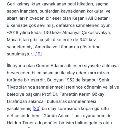
Geri kalmışlıktan kaynaklanan batıl itikatları, saçma
sapan inançları, bunlardan kaynaklanan korkuları ve
abartıları hicveden bir eser olan Keşanlı Ali Destanı
ülkemizde çok sevilmiş, defalarca sahnelenen oyun,
-2018 yılına kadar 130 kez- Almanya, Çekoslovakya,
Macaristan gibi çeşitli ülkelerde de 342 kez
sahnelenmiş, Amerika ve Lübnan’da gösterime
sunulmuştur.
[19]
İlk oyunu olan Günün Adamı adlı eseri siyasete atılmaya
heves eden bilim adamları ile alay eden kara mizah
türünde bir eserdir. Bu oyun 1952'de İstanbul Şehir
Tiyatrolarında sahnelenmek istenince dönemin valisi ve
belediye başkanı Prof. Dr. Fahrettin Kerim Gökay
tarafından sakıncalı bulunarak sahnelenmesi
yasaklanmış,
[20]
bu olay sonrasında kopan gürültü
neticesinde hem “Günün Adamı “ adlı oyunu hem de
Haldun Taner adı popüler bir isim haline gelmiş oldu.