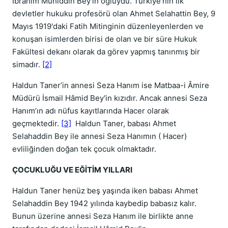
İbrahim Muhiddin Bey'in oğluydu. Türkiye’nin ilk
devletler hukuku profesörü olan Ahmet Selahattin Bey, 9
Mayıs 1919'daki Fatih Mitinginin düzenleyenlerden ve
konuşan isimlerden birisi de olan ve bir süre Hukuk
Fakültesi dekanı olarak da görev yapmış tanınmış bir
simadır.
[2]
Haldun Taner’in annesi Seza Hanım ise Matbaa-i Âmire
Müdürü İsmail Hâmid Bey'in kızıdır. Ancak annesi Seza
Hanım’ın adı nüfus kayıtlarında Hacer olarak
geçmektedir.
[3]
Haldun Taner, babası Ahmet
Selahaddin Bey ile annesi Seza Hanımın ( Hacer)
evliliğinden doğan tek çocuk olmaktadır.
ÇOCUKLUĞU VE EĞİTİM YILLARI
Haldun Taner henüz beş yaşında iken babası Ahmet
Selahaddin Bey 1942 yılında kaybedip babasız kalır.
Bunun üzerine annesi Seza Hanım ile birlikte anne