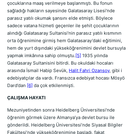
çocuklarına maaş verilmeye başlanmıştı. Bu fonun
sağladığı hakların sayesinde Galatasaray Lisesi'nde
parasız yatılı okumak şansını elde etmişti. Böylece
sadece vatana hizmeti geçenler ile şehit çocuklarının
alındığı Galatasaray Sultanisi'nin parasız yatılı kısmının
orta öğrenimine girmiş hem Galatasaray’daki eğitimini,
hem de yurt dışındaki yükseköğrenimini devlet bursuyla
yapmak imkânına sahip olmuştu.
[5]
1935 yılında
Galatasaray Sultanisini bitirdi. Bu okuldaki hocaları
arasında İsmail Habip Sevük,
Halit Fahri Ozansoy
, gibi i
edebiyatçılar da vardı. Fransızca edebiyat hocası Mösyö
Dard’dan
[6]
da çok etkilenmişti.
ÇALIŞMA HAYATI
Mezuniyetinden sonra Heidelberg Üniversitesi'nde
öğrenim görmek üzere Almanya’ya devlet bursu ile
gönderildi. Heidelberg Üniversitesi’nde Siyasal Bilgiler
Fakültesi’nde yükseköğrenimine başladı, fakat