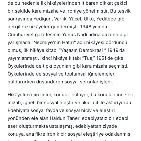
de bu nedenle ilk hikâyelerinden itibaren dikkat çekici
bir şekilde kara mizaha ve ironiye yönelmiştir. Bu teşvik
sonrasında Yedigün, Varlık, Yücel, Ülkü, Yeditepe gibi
dergilere hikâyeler göndermişti. 1948 yılında
Cumhuriyet gazetesinin Yunus Nadi adına düzenlediği
yarışmada "Necmiye'nin Hatırı" adlı hikâyesi dördüncü
olmuş, ilk hikâye kitabı “Yaşasın Demokrasi “ 1949'da
yayımlanmıştı. İkinci hikâye kitabı “Tuş,” 1951'de çıktı.
Öykülerinde de tıpkı oyunları gibi kara mizahı seçmişti.
Öykülerinde de sosyal ve toplumsal iğnelemeler,
güldürürken düşündüren sosyal sorunlar işledi.
Hikâyeleri için ilginç konular buluyor, bu konuları ince bir
mizah, iğneli bir sosyal eleştir ve akıcı dil ile aktarıyordu.
Edebiyata sosyal fayda ve sosyal hiciv ve eleştiri
yönünden ele alan Haldun Taner, edebiyatsız bir edebi
eser oluşturmakta ustalaşmış, edebiyattan ziyade
konuya, ana fikre ironik bir sosyal eleştiriye odaklanmış