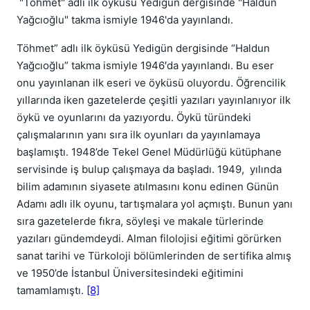
"Töhmet" adlı ilk öyküsü Yedigün dergisinde "Haldun
Yağcıoğlu" takma ismiyle 1946'da yayınlandı.
Töhmet” adlı ilk öyküsü Yedigün dergisinde “Haldun
Yağcıoğlu” takma ismiyle 1946′da yayınlandı. Bu eser
onu yayınlanan ilk eseri ve öyküsü oluyordu. Öğrencilik
yıllarında iken gazetelerde çeşitli yazıları yayınlanıyor ilk
öykü ve oyunlarını da yazıyordu. Öykü türündeki
çalışmalarının yanı sıra ilk oyunları da yayınlamaya
başlamıştı. 1948’de Tekel Genel Müdürlüğü kütüphane
servisinde iş bulup çalışmaya da başladı. 1949, yılında
bilim adamının siyasete atılmasını konu edinen Günün
Adamı adlı ilk oyunu, tartışmalara yol açmıştı. Bunun yanı
sıra gazetelerde fıkra, söyleşi ve makale türlerinde
yazıları gündemdeydi. Alman filolojisi eğitimi görürken
sanat tarihi ve Türkoloji bölümlerinden de sertifika almış
ve 1950’de İstanbul Üniversitesindeki eğitimini
tamamlamıştı.
[8]