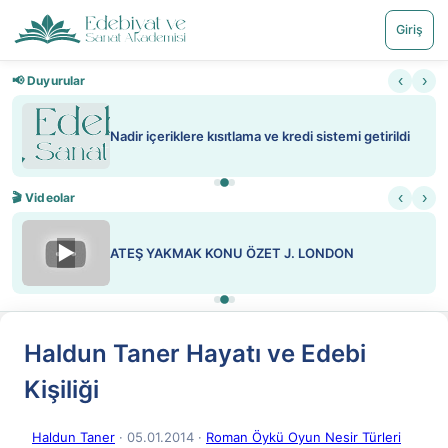
Giriş
‹
›
📢 Duyurular
Nadir içeriklere kısıtlama ve kredi sistemi getirildi
‹
›
🎬 Videolar
▶
ATEŞ YAKMAK KONU ÖZET J. LONDON
Haldun Taner Hayatı ve Edebi
Kişiliği
Haldun Taner
· 05.01.2014
·
Roman Öykü Oyun Nesir Türleri