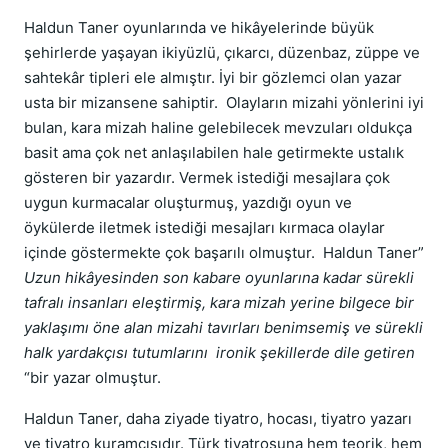
Haldun Taner oyunlarında ve hikâyelerinde büyük
şehirlerde yaşayan ikiyüzlü, çıkarcı, düzenbaz, züppe ve
sahtekâr tipleri ele almıştır. İyi bir gözlemci olan yazar
usta bir mizansene sahiptir. Olayların mizahi yönlerini iyi
bulan, kara mizah haline gelebilecek mevzuları oldukça
basit ama çok net anlaşılabilen hale getirmekte ustalık
gösteren bir yazardır. Vermek istediği mesajlara çok
uygun kurmacalar oluşturmuş, yazdığı oyun ve
öykülerde iletmek istediği mesajları kırmaca olaylar
içinde göstermekte çok başarılı olmuştur. Haldun Taner”
Uzun hikâyesinden son kabare oyunlarına kadar sürekli
tafralı insanları eleştirmiş, kara mizah yerine bilgece bir
yaklaşımı öne alan mizahi tavırları benimsemiş ve sürekli
halk yardakçısı tutumlarını ironik şekillerde dile getiren
“bir yazar olmuştur.
Haldun Taner, daha ziyade tiyatro, hocası, tiyatro yazarı
ve tiyatro kuramcısıdır. Türk tiyatrosuna hem teorik, hem