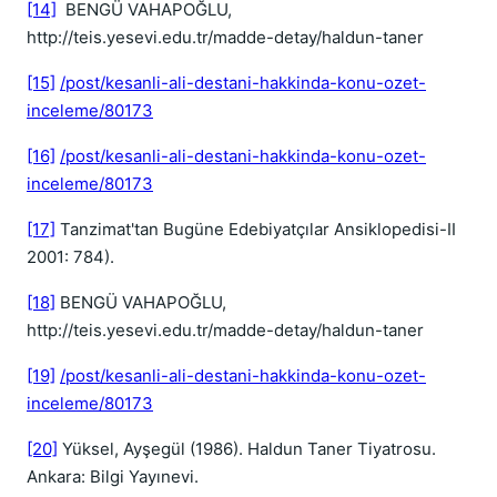
[14]
BENGÜ VAHAPOĞLU,
http://teis.yesevi.edu.tr/madde-detay/haldun-taner
[15]
/post/kesanli-ali-destani-hakkinda-konu-ozet-
inceleme/80173
[16]
/post/kesanli-ali-destani-hakkinda-konu-ozet-
inceleme/80173
[17]
Tanzimat'tan Bugüne Edebiyatçılar Ansiklopedisi-II
2001: 784).
[18]
BENGÜ VAHAPOĞLU,
http://teis.yesevi.edu.tr/madde-detay/haldun-taner
[19]
/post/kesanli-ali-destani-hakkinda-konu-ozet-
inceleme/80173
[20]
Yüksel, Ayşegül (1986). Haldun Taner Tiyatrosu.
Ankara: Bilgi Yayınevi.