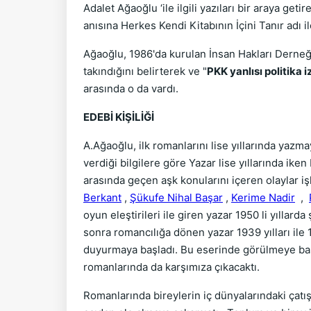
Adalet Ağaoğlu ‘ile ilgili yazıları bir araya ge
anısına Herkes Kendi Kitabının İçini Tanır adı ile
Ağaoğlu, 1986'da kurulan İnsan Hakları Derneği
takındığını belirterek ve "
PKK yanlısı politika i
arasında o da vardı.
EDEBİ KİŞİLİĞİ
A.Ağaoğlu, ilk romanlarını lise yıllarında yaz
verdiği bilgilere göre Yazar lise yıllarında ik
arasında geçen aşk konularını içeren olaylar iş
Berkant
,
Şükufe Nihal Başar
,
Kerime Nadir
,
oyun eleştirileri ile giren yazar 1950 li yıllard
sonra romancılığa dönen yazar 1939 yılları ile 
duyurmaya başladı. Bu eserinde görülmeye baş
romanlarında da karşımıza çıkacaktı.
Romanlarında bireylerin iç dünyalarındaki çatış