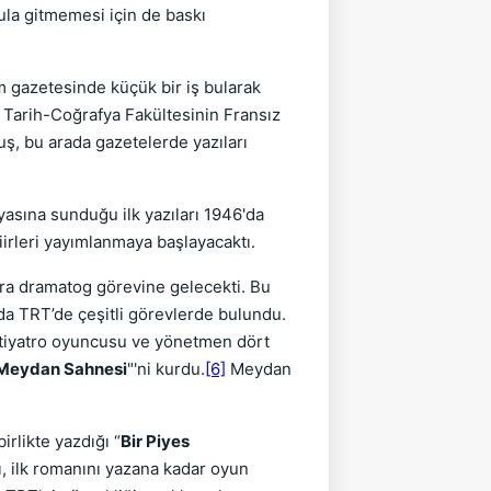
ula gitmemesi için de baskı
m gazetesinde küçük bir iş bularak
e Tarih-Coğrafya Fakültesinin Fransız
uş, bu arada gazetelerde yazıları
nyasına sunduğu ilk yazıları 1946'da
şiirleri yayımlanmaya başlayacaktı.
nra dramatog görevine gelecekti. Bu
da TRT’de çeşitli görevlerde bulundu.
 tiyatro oyuncusu ve yönetmen dört
Meydan Sahnesi
"'ni kurdu.
[6]
Meydan
rlikte yazdığı “
Bir Piyes
ı, ilk romanını yazana kadar oyun