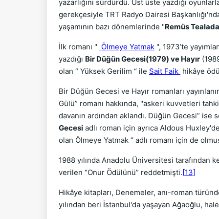
yazarlığını sürdürdü. Üst üste yazdığı oyunlarl
gerekçesiyle TRT Radyo Dairesi Başkanlığı'ndan
yaşamının bazı dönemlerinde "
Remüs Tealad
İlk romanı "
Ölmeye Yatmak
", 1973’te yayımla
yazdığı
Bir Düğün Gecesi(1979) ve Hayır
(1989
olan “ Yüksek Gerilim “ ile
Sait Faik
hikâye ödü
Bir Düğün Gecesi ve Hayır romanları yayınlanır
Gülü” romanı hakkında, "askeri kuvvetleri tahki
davanın ardından aklandı. Düğün Gecesi” ise 
Gecesi
adlı roman için ayrıca Aldous Huxley'de
olan Ölmeye Yatmak “ adlı romanı için de olmuş
1988 yılında Anadolu Üniversitesi tarafından ke
verilen “Onur Ödülünü” reddetmişti.
[13]
Hikâye kitapları, Denemeler, anı-roman türünd
yılından beri İstanbul'da yaşayan Ağaoğlu, ha