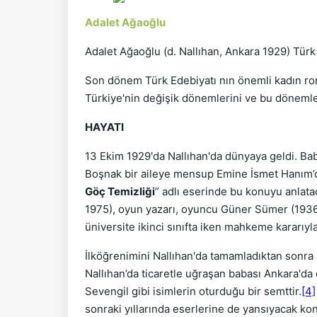
Adalet Ağaoğlu
Adalet Ağaoğlu (d. Nallıhan, Ankara 1929) Tür
Son dönem Türk Edebiyatı nın önemli kadın rom
Türkiye'nin değişik dönemlerini ve bu dönemler
HAYATI
13 Ekim 1929'da Nallıhan'da dünyaya geldi. Bab
Boşnak bir aileye mensup Emine İsmet Hanım’dır
Göç Temizliği
” adlı eserinde bu konuyu anlatac
1975), oyun yazarı, oyuncu Güner Sümer (1936-
üniversite ikinci sınıfta iken mahkeme kararıyla
İlköğrenimini Nallıhan'da tamamladıktan sonra o
Nallıhan’da ticaretle uğraşan babası Ankara'da 
Sevengil gibi isimlerin oturduğu bir semttir.
[4]
sonraki yıllarında eserlerine de yansıyacak ko