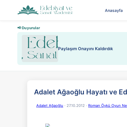
Anasayfa
📢 Duyurular
Nadir içeriklere kısıtlama ve kredi
Adalet Ağaoğlu Hayatı ve Ede
Adalet Ağaoğlu
· 27.10.2012
·
Roman Öykü Oyun Nesi