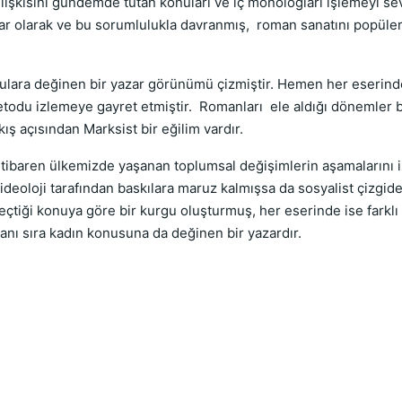
ilişkisini gündemde tutan konuları ve iç monologları işlemeyi s
zar olarak ve bu sorumlulukla davranmış, roman sanatını popüle
ulara değinen bir yazar görünümü çizmiştir. Hemen her eserinde 
etodu izlemeye gayret etmiştir. Romanları ele aldığı dönemler ba
kış açısından Marksist bir eğilim vardır.
 itibaren ülkemizde yaşanan toplumsal değişimlerin aşamaların
 ideoloji tarafından baskılara maruz kalmışsa da sosyalist çizg
tiği konuya göre bir kurgu oluşturmuş, her eserinde ise farklı
yanı sıra kadın konusuna da değinen bir yazardır.