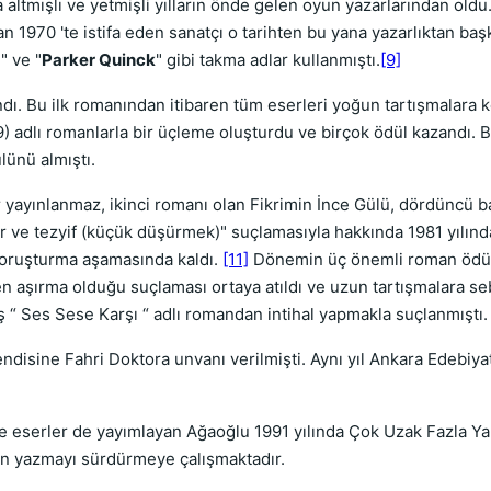
a altmışlı ve yetmişli yılların önde gelen oyun yazarlarından old
 1970 'te istifa eden sanatçı o tarihten bu yana yazarlıktan baş
a
" ve "
Parker Quinck
" gibi takma adlar kullanmıştı.
[9]
ndı. Bu ilk romanından itibaren tüm eserleri yoğun tartışmalara 
) adlı romanlarla bir üçleme oluşturdu ve birçok ödül kazandı. Bu 
lünü almıştı.
 yayınlanmaz, ikinci romanı olan Fikrimin İnce Gülü, dördüncü ba
r ve tezyif (küçük düşürmek)" suçlamasıyla hakkında 1981 yılında
soruşturma aşamasında kaldı.
[11]
Dönemin üç önemli roman ödül
n aşırma olduğu suçlaması ortaya atıldı ve uzun tartışmalara se
 “ Ses Sese Karşı “ adlı romandan intihal yapmakla suçlanmıştı.
ndisine Fahri Doktora unvanı verilmişti. Aynı yıl Ankara Edebiya
e eserler de yayımlayan Ağaoğlu 1991 yılında Çok Uzak Fazla Ya
len yazmayı sürdürmeye çalışmaktadır.