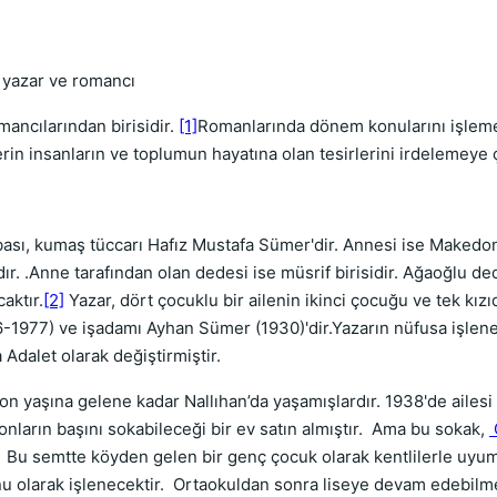
k yazar ve romancı
ancılarından birisidir.
[1]
Romanlarında dönem konularını işleme
in insanların ve toplumun hayatına olan tesirlerini irdelemeye ç
ası, kumaş tüccarı Hafız Mustafa Sümer'dir. Annesi ise Makedonya
. .Anne tarafından olan dedesi ise müsrif birisidir. Ağaoğlu de
aktır.
[2]
Yazar, dört çocuklu bir ailenin ikinci çocuğu ve tek kız
1977) ve işadamı Ayhan Sümer (1930)'dir.Yazarın nüfusa işlenen
 Adalet olarak değiştirmiştir.
n yaşına gelene kadar Nallıhan’da yaşamışlardır. 1938'de ailesi i
onların başını sokabileceği bir ev satın almıştır. Ama bu sokak,
Bu semtte köyden gelen bir genç çocuk olarak kentlilerle uyu
nu olarak işlenecektir. Ortaokuldan sonra liseye devam edebilm