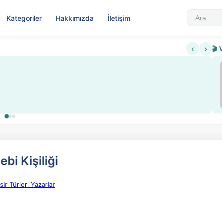
Kategoriler
Hakkımızda
İletişim
‹
›
🎬 
Sabahattin Ali Hazin Hayatı
▶
 sistemi getirildi
Sosyalist Oluşu
bi Kişiliği
r Türleri Yazarlar