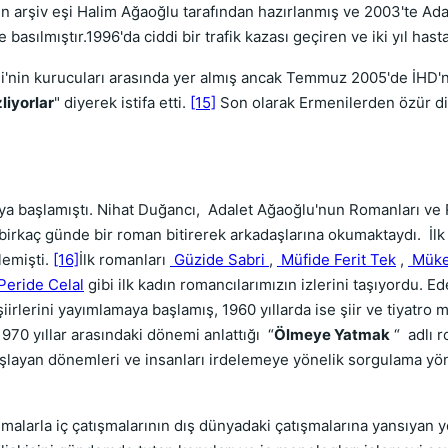
tiren arşiv eşi Halim Ağaoğlu tarafından hazırlanmış ve 2003'te Ada
 basılmıştır.1996'da ciddi bir trafik kazası geçiren ve iki yıl hast
'nin kurucuları arasında yer almış ancak Temmuz 2005'de İHD'nin 
zliyorlar
" diyerek istifa etti.
[15]
Son olarak Ermenilerden özür di
maya başlamıştı. Nihat Duğancı, Adalet Ağaoğlu'nun Romanları ve 
en birkaç günde bir roman bitirerek arkadaşlarına okumaktaydı. İlk
lemişti.
[16]
İlk romanları
Güzide Sabri
,
Müfide Ferit Tek
,
Müke
Peride Celal
gibi ilk kadın romancılarımızın izlerini taşıyordu. E
a şiirlerini yayımlamaya başlamış, 1960 yıllarda ise şiir ve tiyatr
1970 yıllar arasındaki dönemi anlattığı “
Ölmeye Yatmak
“ adlı r
layan dönemleri ve insanları irdelemeye yönelik sorgulama yönt
malarla iç çatışmalarının dış dünyadaki çatışmalarına yansıyan yö