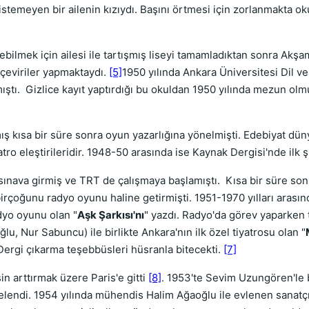
istemeyen bir ailenin kızıydı. Başını örtmesi için zorlanmakta ok
ilmek için ailesi ile tartışmış liseyi tamamladıktan sonra Akşa
 çeviriler yapmaktaydı.
[5]
1950 yılında Ankara Üniversitesi Dil v
mıştı. Gizlice kayıt yaptırdığı bu okuldan 1950 yılında mezun olm
amış kısa bir süre sonra oyun yazarlığına yönelmişti. Edebiyat dü
atro eleştirileridir. 1948-50 arasında ise Kaynak Dergisi'nde ilk 
sınava girmiş ve TRT de çalışmaya başlamıştı. Kısa bir süre so
irçoğunu radyo oyunu haline getirmişti. 1951-1970 yılları arasın
dyo oyunu olan "
Aşk Şarkısı'nı
" yazdı. Radyo'da görev yaparken
ğlu, Nur Sabuncu) ile birlikte Ankara'nın ilk özel tiyatrosu olan "
ergi çıkarma teşebbüsleri hüsranla bitecekti.
[7]
n arttırmak üzere Paris'e gitti
[8]
. 1953'te Sevim Uzungören'le bi
nelendi. 1954 yılında mühendis Halim Ağaoğlu ile evlenen sanatç