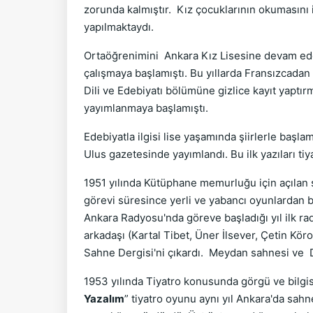
zorunda kalmıştır. Kız çocuklarının okumasını 
yapılmaktaydı.
Ortaöğrenimini Ankara Kız Lisesine devam edeb
çalışmaya başlamıştı. Bu yıllarda Fransızcadan
Dili ve Edebiyatı bölümüne gizlice kayıt yaptır
yayımlanmaya başlamıştı.
Edebiyatla ilgisi lise yaşamında şiirlerle başl
Ulus gazetesinde yayımlandı. Bu ilk yazıları tiy
1951 yılında Kütüphane memurluğu için açılan 
görevi süresince yerli ve yabancı oyunlardan b
Ankara Radyosu'nda göreve başladığı yıl ilk ra
arkadaşı (Kartal Tibet, Üner İlsever, Çetin Köro
Sahne Dergisi'ni çıkardı. Meydan sahnesi ve D
1953 yılında Tiyatro konusunda görgü ve bilgisi
Yazalım
” tiyatro oyunu aynı yıl Ankara'da sah