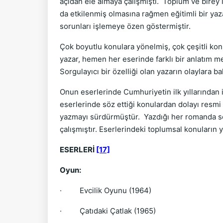
açıdan ele almaya çalışmıştı. Toplum ve birey 
da etkilenmiş olmasına rağmen eğitimli bir ya
sorunları işlemeye özen göstermiştir.
Çok boyutlu konulara yönelmiş, çok çeşitli kon
yazar, hemen her eserinde farklı bir anlatım m
Sorgulayıcı bir özelliği olan yazarın olaylara ba
Onun eserlerinde Cumhuriyetin ilk yıllarından
eserlerinde söz ettiği konulardan dolayı resmi
yazmayı sürdürmüştür. Yazdığı her romanda seç
çalışmıştır. Eserlerindeki toplumsal konuların 
ESERLERİ
[17]
Oyun:
·
Evcilik Oyunu (1964)
·
Çatıdaki Çatlak (1965)