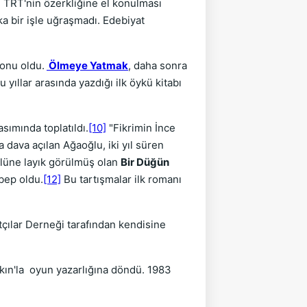
u. TRT'nin özerkliğine el konulması
ka bir işle uğraşmadı. Edebiyat
konu oldu.
Ölmeye Yatmak
, daha sonra
yıllar arasında yazdığı ilk öykü kitabı
sımında toplatıldı.
[10]
"Fikrimin İnce
 dava açılan Ağaoğlu, iki yıl süren
üne layık görülmüş olan
Bir Düğün
bep oldu.
[12]
Bu tartışmalar ilk romanı
tçılar Derneği tarafından kendisine
kın'la oyun yazarlığına döndü. 1983