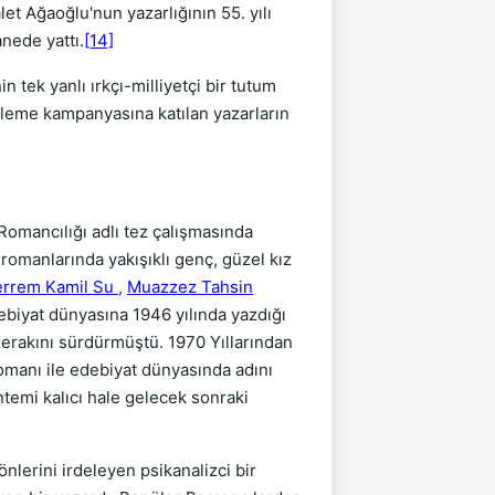
let Ağaoğlu'nun yazarlığının 55. yılı
anede yattı.
[14]
tek yanlı ırkçı-milliyetçi bir tutum
leme kampanyasına katılan yazarların
Romancılığı adlı tez çalışmasında
 romanlarında yakışıklı genç, güzel kız
rrem Kamil Su
,
Muazzez Tahsin
debiyat dünyasına 1946 yılında yazdığı
o merakını sürdürmüştü. 1970 Yıllarından
omanı ile edebiyat dünyasında adını
emi kalıcı hale gelecek sonraki
nlerini irdeleyen psikanalizci bir