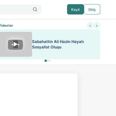
Kayıt
Giriş
‹
›
Videolar
ATEŞ YAKMAK KONU ÖZET J.
▶
ESA 'da Sen de Paylaş
LONDON